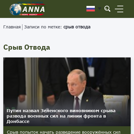
Главная
Записи по метке:
срыв отвода
Срыв Отвода
Путин назвал Зеленского виновником срыва
развода военных сил на линии фронта в
Донбассе
Срыв попыток начать разведение вооружённых сил