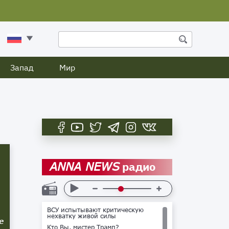
Запад
Мир
радио
ANNA NEWS
ВСУ испытывают критическую
нехватку живой силы
е
Кто Вы, мистер Трамп?