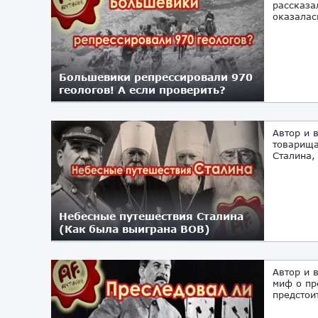
рассказа
оказалас
Большевики репрессировали 970
геологов! А если проверить?
30.03.2023
Автор и 
товарища
Сталина,
Небесные путешествия Сталина
(Как была выиграна ВОВ)
19.01.2023
Автор и 
миф о пр
предстоит