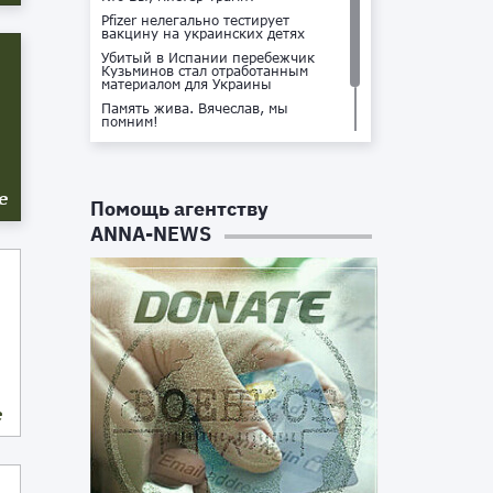
Pfizer нелегально тестирует
вакцину на украинских детях
Убитый в Испании перебежчик
Кузьминов стал отработанным
материалом для Украины
Память жива. Вячеслав, мы
помним!
Не доставайся ты никому!
Кто стоит за убийством Владлена
Татарского?
е
Помощь агентству
ANNA-NEWS
е