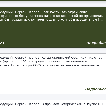
ведущий: Сергей Павлов. Если послушать украинских
ториков, то без украинцев ничего во вселенной не происходит.
лаг был создан исключительно для того, чтобы изводить там [...]
Подробне
023
ведущий: Сергей Павлов. Когда сталинский СССР критикуют за
и (правда, в 100 раз преувеличенные), это понятно и
ельно. Но вот когда СССР критикуют за явно положительные
Подробне
ведущий: Сергей Павлов. В прошлом историческом выпуске мы