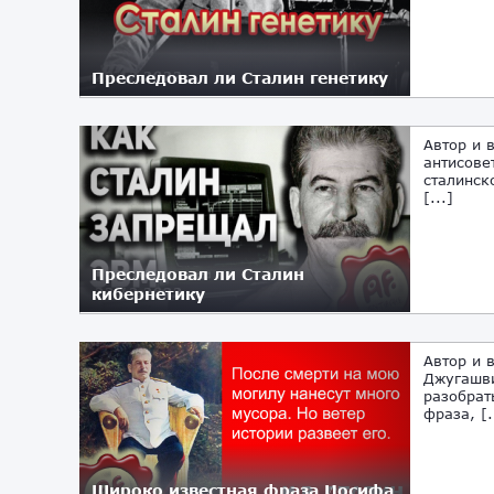
Преследовал ли Сталин генетику
29.12.2022
Автор и 
антисове
сталинск
[...]
Преследовал ли Сталин
кибернетику
22.12.2022
Автор и 
Джугашви
разобрат
фраза, [.
Широко известная фраза Иосифа