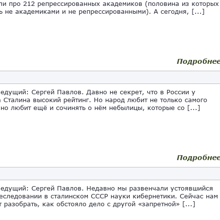
ли про 212 репрессированных академиков (половина из которых
ь не академиками и не репрессированными). А сегодня, [...]
Подробне
ведущий: Сергей Павлов. Давно не секрет, что в России у
 Сталина высокий рейтинг. Но народ любит не только самого
 но любит ещё и сочинять о нём небылицы, которые со [...]
Подробне
ведущий: Сергей Павлов. Недавно мы развенчали устоявшийся
еследовании в сталинском СССР науки кибернетики. Сейчас нам
 разобрать, как обстояло дело с другой «запретной» [...]