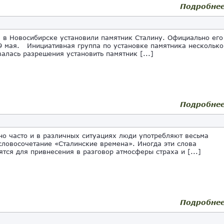
Подробне
в Новосибирске установили памятник Сталину. Официально его
9 мая. Инициативная группа по установке памятника несколько
валась разрешения установить памятник [...]
Подробне
но часто и в различных ситуациях люди употребляют весьма
словосочетание «Сталинские времена». Иногда эти слова
ятся для привнесения в разговор атмосферы страха и [...]
Подробне