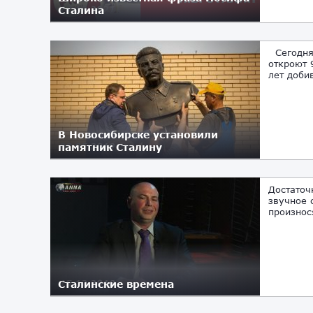
Сталина
17.12.2021
Сегодня 
откроют 
лет доби
В Новосибирске установили
памятник Сталину
08.05.2019
Достаточ
звучное 
произнос
Сталинские времена
15.12.2018