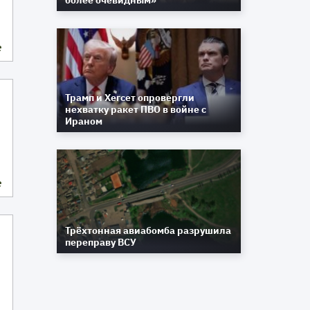
более очевидным»
е
Трамп и Хегсет опровергли
нехватку ракет ПВО в войне с
Ираном
е
Трёхтонная авиабомба разрушила
переправу ВСУ