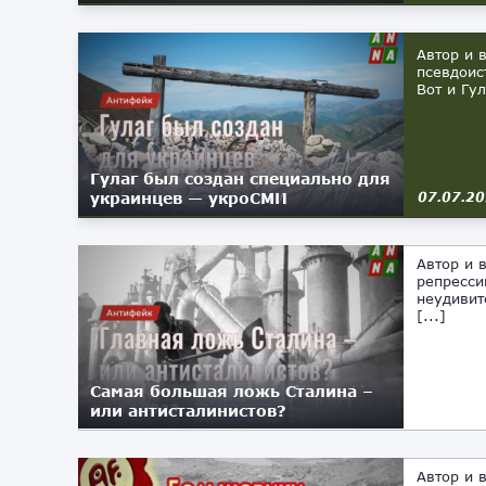
Автор и 
псевдоис
Вот и Гу
Гулаг был создан специально для
украинцев — укроСМИ
07.07.2
Автор и 
репресси
неудивит
[...]
Самая большая ложь Сталина –
или антисталинистов?
05.07.2023
Автор и 