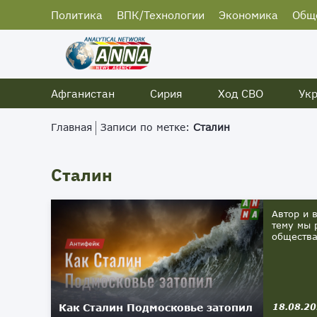
Политика
ВПК/Технологии
Экономика
Общ
Афганистан
Сирия
Ход СВО
Ук
Главная
Записи по метке:
Сталин
Сталин
Автор и 
тему мы 
общества
Как Сталин Подмосковье затопил
18.08.2