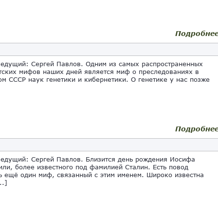
Подробне
ведущий: Сергей Павлов. Одним из самых распространенных
тских мифов наших дней является миф о преследованиях в
ом СССР наук генетики и кибернетики. О генетике у нас позже
Подробне
ведущий: Сергей Павлов. Близится день рождения Иосифа
ли, более известного под фамилией Сталин. Есть повод
ь ещё один миф, связанный с этим именем. Широко известна
..]