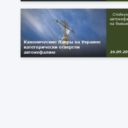
Стойкую 
автокефа
на бывше
Канонические Лавры на Украине
категорически отвергли
автокефалию
26.09.2