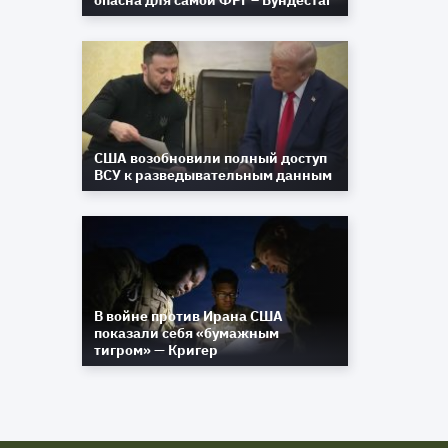
опасна для самой ФРГ – Бундестаг
США возобновили полный доступ
ВСУ к разведывательным данным
В войне против Ирана США
показали себя «бумажным
тигром» — Кригер