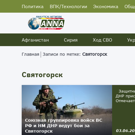
Политика
ВПК/Технологии
Экономика
Общ
Афганистан
Сирия
Ход СВО
Ук
Главная
Записи по метке:
Святогорск
Святогорск
Защитник
ДНР прис
Отмечает
Союзная группировка войск ВС
РФ и НМ ДНР ведут бои за
Святогорск
03.06.2