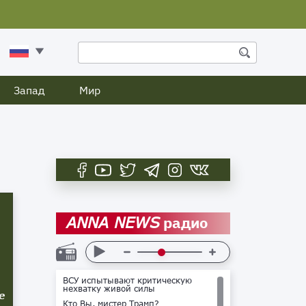
Запад
Мир
радио
ANNA NEWS
ВСУ испытывают критическую
нехватку живой силы
е
Кто Вы, мистер Трамп?