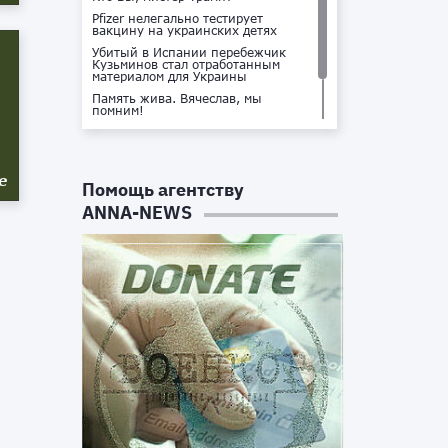
Pfizer нелегально тестирует
вакцину на украинских детях
Убитый в Испании перебежчик
Кузьминов стал отработанным
материалом для Украины
Память жива. Вячеслав, мы
помним!
Не доставайся ты никому!
Кто стоит за убийством Владлена
Татарского?
е
Помощь агентству
ANNA-NEWS