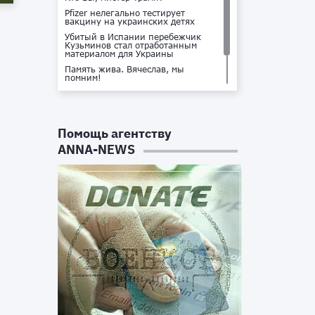
Pfizer нелегально тестирует
вакцину на украинских детях
Убитый в Испании перебежчик
Кузьминов стал отработанным
материалом для Украины
Память жива. Вячеслав, мы
помним!
Не доставайся ты никому!
Кто стоит за убийством Владлена
Татарского?
Помощь агентству
ANNA-NEWS