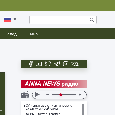
Запад
Мир
радио
ANNA NEWS
ВСУ испытывают критическую
нехватку живой силы
е
Кто Вы, мистер Трамп?