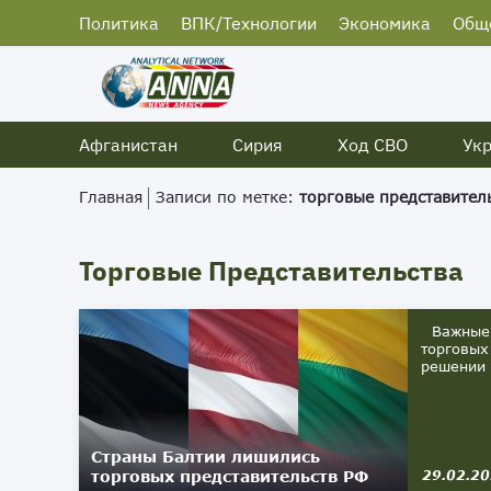
Политика
ВПК/Технологии
Экономика
Общ
Афганистан
Сирия
Ход СВО
Ук
Главная
Записи по метке:
торговые представител
Торговые Представительства
Важные с
торговых
решении 
Страны Балтии лишились
торговых представительств РФ
29.02.2