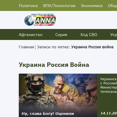
Политика
ВПК/Технологии
Экономика
Общ
Афганистан
Сирия
Ход СВО
Ук
Главная
Записи по метке:
Украина Россия война
Украина Россия Война
Украинск
с Россие
Министер
телеканал
Ну, слава Богу! Оценили
14.11.2