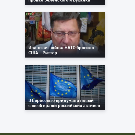
провал Зеленского и Буханка
Иранская война: НАТО бросило
США – Риттер
В Евросоюзе придумали новый
способ кражи российских активов