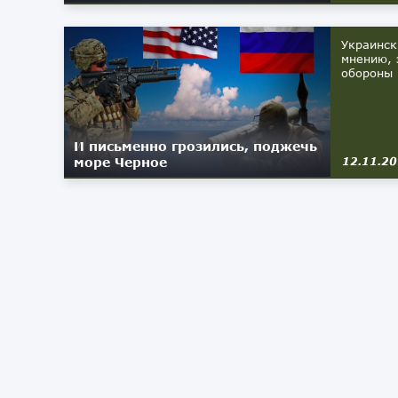
Украинск
мнению, 
обороны 
И письменно грозились, поджечь
море Черное
12.11.2