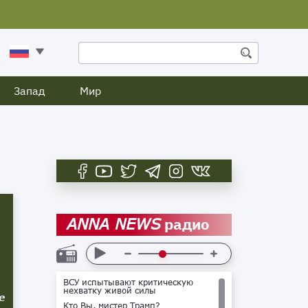
Запад
Мир
радио
ANNA NEWS
ВСУ испытывают критическую
нехватку живой силы
е
Кто Вы, мистер Трамп?