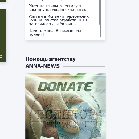
Pfizer нелегально тестирует
вакцину на украинских детях
Убитый в Испании перебежчик
Кузьминов стал отработанным
материалом для Украины
Память жива. Вячеслав, мы
помним!
Не доставайся ты никому!
Кто стоит за убийством Владлена
Татарского?
е
Помощь агентству
ANNA-NEWS