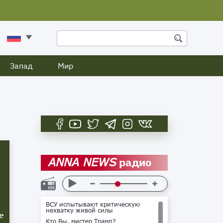
Запад
Мир
радио
ANNA NEWS
ВСУ испытывают критическую
нехватку живой силы
е
Кто Вы, мистер Трамп?