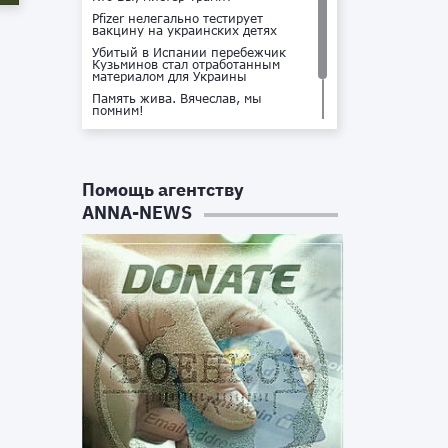
Pfizer нелегально тестирует
вакцину на украинских детях
Убитый в Испании перебежчик
Кузьминов стал отработанным
материалом для Украины
Память жива. Вячеслав, мы
помним!
Не доставайся ты никому!
Кто стоит за убийством Владлена
Татарского?
Помощь агентству
ANNA-NEWS