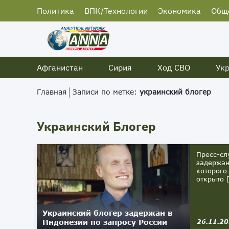
Политика
ВПК/Технологии
Экономика
Общ
Афганистан
Сирия
Ход СВО
Ук
Главная
Записи по метке:
украинский блогер
Украинский Блогер
Пресс-сл
задержан
которого
открыто [
Украинский блогер задержан в
Индонезии по запросу России
26.11.2