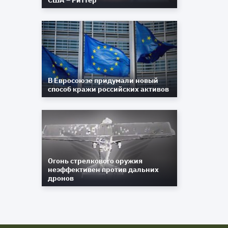
США – Риттер
В Евросоюзе придумали новый
способ кражи российских активов
Огонь стрелкового оружия
неэффективен против дальних
дронов