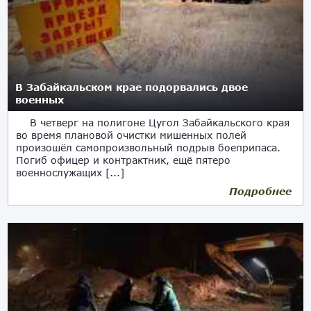
В Забайкальском крае подорвались двое
военных
В четверг на полигоне Цугол Забайкальского края
во время плановой очистки мишенных полей
произошёл самопроизвольный подрыв боеприпаса.
Погиб офицер и контрактник, ещё пятеро
военнослужащих [...]
Подробнее
10.11.2017