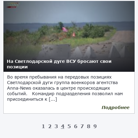
На Светлодарской дуге ВСУ бросают свои
позиции
Во время пребывания на передовых позициях
Светлодарской дуги группа военкоров агентства
Anna-News оказалась в центре происходящих
событий. Командир подразделения позволил нам
присоединиться к [...]
Подробнее
06.08.2017
1
2
3
4
5
6
7
8
9