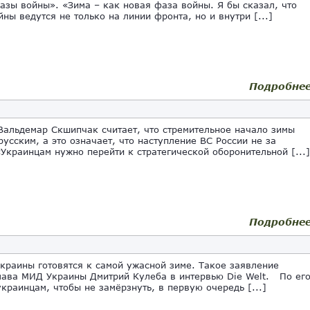
азы войны». «Зима – как новая фаза войны. Я бы сказал, что
йны ведутся не только на линии фронта, но и внутри [...]
Подробне
Вальдемар Скшипчак считает, что стремительное начало зимы
русским, а это означает, что наступление ВС России не за
«Украинцам нужно перейти к стратегической оборонительной [...]
Подробне
краины готовятся к самой ужасной зиме. Такое заявление
лава МИД Украины Дмитрий Кулеба в интервью Die Welt. По ег
украинцам, чтобы не замёрзнуть, в первую очередь [...]