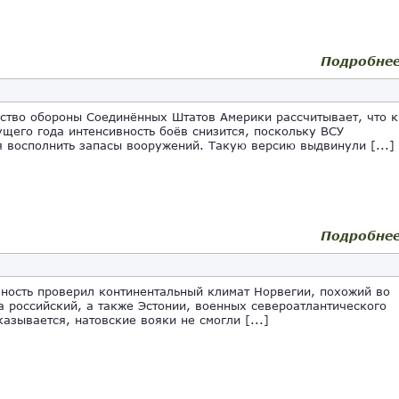
Подробне
ство обороны Соединённых Штатов Америки рассчитывает, что к
ущего года интенсивность боёв снизится, поскольку ВСУ
я восполнить запасы вооружений. Такую версию выдвинули [...]
Подробне
ость проверил континентальный климат Норвегии, похожий во
а российский, а также Эстонии, военных североатлантического
казывается, натовские вояки не смогли [...]