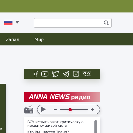
Запад
Мир
радио
ANNA NEWS
ВСУ испытывают критическую
нехватку живой силы
е
Кто Вы, мистер Трамп?