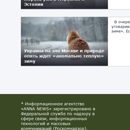
Эстонии
06.01.2019
В очеред
уговарив
зиме». Е
Украина на зло Москве и природе
опять ждет «аномально теплую»
зиму
27.09.2018
* Информационное агентство
«ANNA NEWS» зарегистрировано в
Федеральной службе по надзору в
сфере связи, информационных
технологий и массовых
коммуникаций (Роскомнадзор).