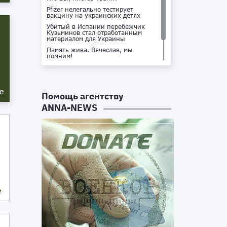
Pfizer нелегально тестирует
вакцину на украинских детях
Убитый в Испании перебежчик
Кузьминов стал отработанным
материалом для Украины
Память жива. Вячеслав, мы
помним!
Не доставайся ты никому!
Кто стоит за убийством Владлена
Татарского?
е
Помощь агентству
ANNA-NEWS
е