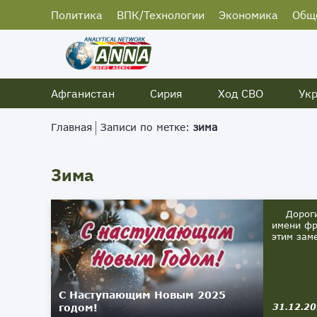
Политика
ВПК/Технологии
Экономика
Общ
Афганистан
Сирия
Ход СВО
Ук
Главная
Записи по метке:
зима
Зима
Дорогие
имени фр
этим зам
С Наступающим Новым 2025
годом!
31.12.2