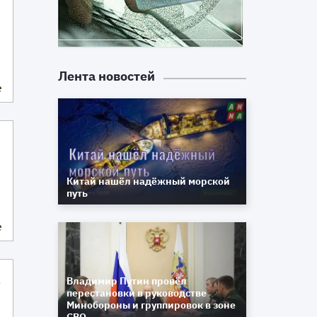
Лента новостей
е
Китай нашёл надёжный морской
путь
е
Владимир Путин провёл
о
перестановки в руководстве
Минобороны и группировок в зоне