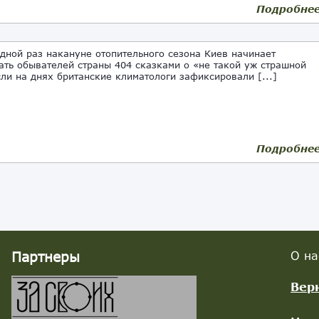
Подробне
ной раз накануне отопительного сезона Киев начинает
ать обывателей страны 404 сказками о «не такой уж страшной
сли на днях британские климатологи зафиксировали [...]
Подробне
Партнеры
О на
Вер