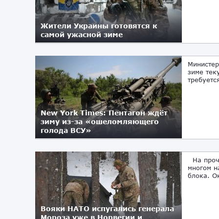
Жители Украины готовятся к
самой ужасной зиме
07.11.2023
Министер
зиме тек
требуетс
New York Times: Пентагон ждёт
зиму из-за «ошеломляющего
голода ВСУ»
20.08.2023
На прочн
многом н
блока. О
Вояки НАТО испугались генерала
Мороза уже в Норвегии и