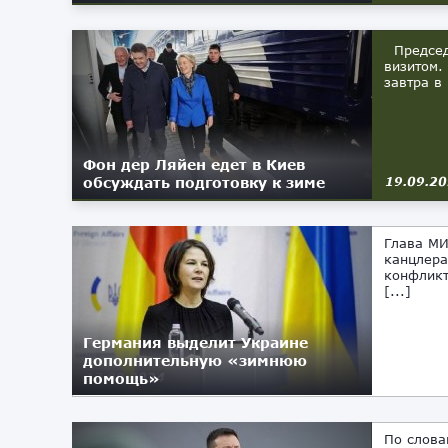
Председа
визитом.
завтра в
Фон дер Ляйен едет в Киев
обсуждать подготовку к зиме
19.09.2
Глава МИ
канцлера
конфликт
[...]
Германия выделит Украине
дополнительную «зимнюю
помощь»
17.09.2024
По слова