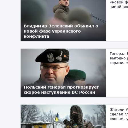
«новой ф
зимой во
Владимир Зеленский объявил о
новой фазе украинского
конфликта
01.12.2023
Генерал 
выгодно 
горами. 
Польский генерал прогнозирует
скорое наступление ВС России
29.11.2023
Жители У
сделал г
словам, 