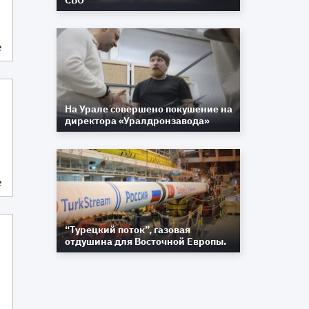
СВО
е
На Урале совершено покушение на
директора «Уралдронзавода»
е
“Турецкий поток”, газовая
отдушина для Восточной Европы.