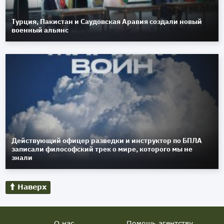
Турция, Пакистан и Саудовская Аравия создали новый
военный альянс
Действующий офицер разведки и инструктор по БПЛА
записали философский трек о мире, которого мы не
знали
Наверх
О нас
Помощь агентству