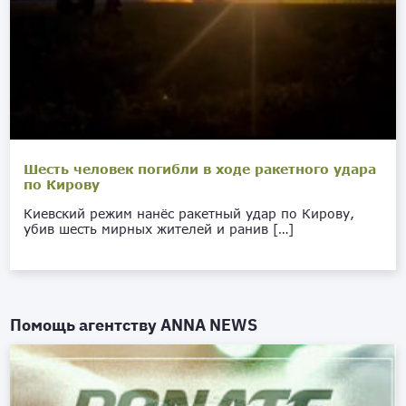
Шесть человек погибли в ходе ракетного удара
по Кирову
Киевский режим нанёс ракетный удар по Кирову,
убив шесть мирных жителей и ранив […]
Помощь агентству
ANNA NEWS