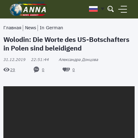
Главная
News
In German
Wolodin: Die Worte des US-Botschafters
in Polen sind beleidigend
31.12.2019
22:51:44
Александра Донцова
0
0
29