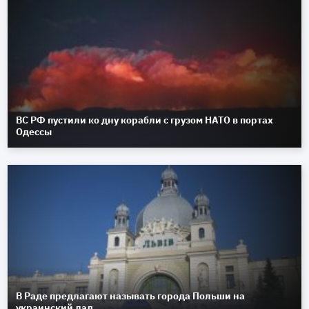
ВС РФ пустили ко дну корабли с грузом НАТО в портах
Одессы
В Раде предлагают называть города Польши на
украинский лад