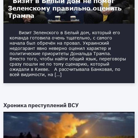
Визит в Белый дом не помог
Зеленскому правильно оценить
Трампа
Визит Зеленского в Белый дом, который его
команда готовила очень тщательно, с самого
начала был обречён на провал. Украинский
недогарант явно неверно оценил характер и
политические приоритеты Дональда Трампа.
Вместо того, чтобы найти общий язык, переговоры
сразу пошли не по тому сценарию, который
ожидали в Киеве. А рассчитывала Банковая, по
всей видимости, на […]
Хроника преступлений ВСУ