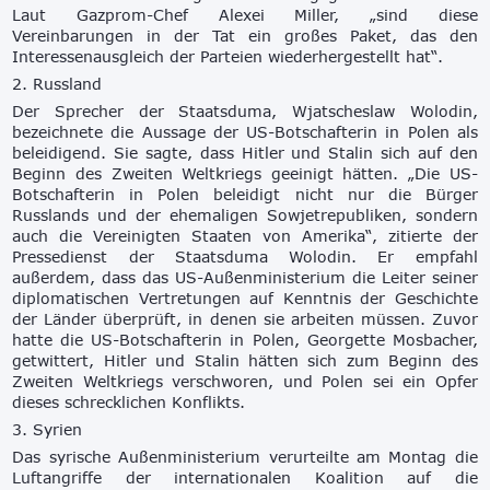
Laut Gazprom-Chef Alexei Miller, „sind diese
Vereinbarungen in der Tat ein großes Paket, das den
Interessenausgleich der Parteien wiederhergestellt hat“.
2. Russland
Der Sprecher der Staatsduma, Wjatscheslaw Wolodin,
bezeichnete die Aussage der US-Botschafterin in Polen als
beleidigend. Sie sagte, dass Hitler und Stalin sich auf den
Beginn des Zweiten Weltkriegs geeinigt hätten. „Die US-
Botschafterin in Polen beleidigt nicht nur die Bürger
Russlands und der ehemaligen Sowjetrepubliken, sondern
auch die Vereinigten Staaten von Amerika“, zitierte der
Pressedienst der Staatsduma Wolodin. Er empfahl
außerdem, dass das US-Außenministerium die Leiter seiner
diplomatischen Vertretungen auf Kenntnis der Geschichte
der Länder überprüft, in denen sie arbeiten müssen. Zuvor
hatte die US-Botschafterin in Polen, Georgette Mosbacher,
getwittert, Hitler und Stalin hätten sich zum Beginn des
Zweiten Weltkriegs verschworen, und Polen sei ein Opfer
dieses schrecklichen Konflikts.
3. Syrien
Das syrische Außenministerium verurteilte am Montag die
Luftangriffe der internationalen Koalition auf die