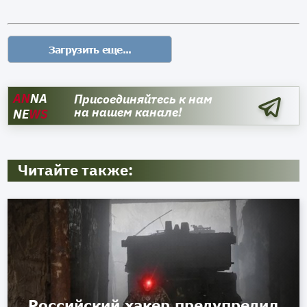
AN
NA
Присоединяйтесь к нам
на нашем канале!
NE
WS
Читайте также:
Российский хакер предупредил