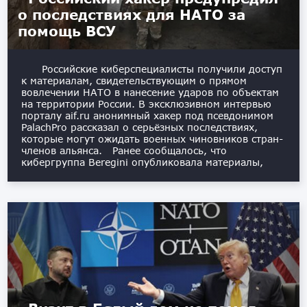
о последствиях для НАТО за
помощь ВСУ
Российские киберспециалисты получили доступ
к материалам, свидетельствующим о прямом
вовлечении НАТО в нанесение ударов по объектам
на территории России. В эксклюзивном интервью
порталу aif.ru анонимный хакер под псевдонимом
PalachPro рассказал о серьёзных последствиях,
которые могут ожидать военных чиновников стран-
членов альянса. Ранее сообщалось, что
кибергруппа Beregini опубликовала материалы,