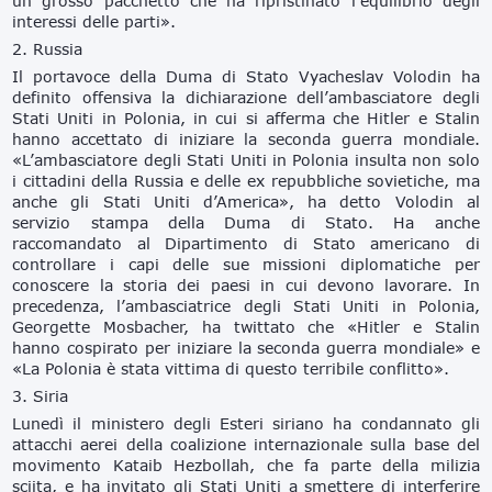
un grosso pacchetto che ha ripristinato l’equilibrio degli
interessi delle parti».
2. Russia
Il portavoce della Duma di Stato Vyacheslav Volodin ha
definito offensiva la dichiarazione dell’ambasciatore degli
Stati Uniti in Polonia, in cui si afferma che Hitler e Stalin
hanno accettato di iniziare la seconda guerra mondiale.
«L’ambasciatore degli Stati Uniti in Polonia insulta non solo
i cittadini della Russia e delle ex repubbliche sovietiche, ma
anche gli Stati Uniti d’America», ha detto Volodin al
servizio stampa della Duma di Stato. Ha anche
raccomandato al Dipartimento di Stato americano di
controllare i capi delle sue missioni diplomatiche per
conoscere la storia dei paesi in cui devono lavorare. In
precedenza, l’ambasciatrice degli Stati Uniti in Polonia,
Georgette Mosbacher, ha twittato che «Hitler e Stalin
hanno cospirato per iniziare la seconda guerra mondiale» e
«La Polonia è stata vittima di questo terribile conflitto».
3. Siria
Lunedì il ministero degli Esteri siriano ha condannato gli
attacchi aerei della coalizione internazionale sulla base del
movimento Kataib Hezbollah, che fa parte della milizia
sciita, e ha invitato gli Stati Uniti a smettere di interferire