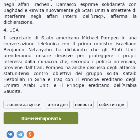
negli affari iracheni. Damasco esprime solidarietà con
Baghdad e «invita nuovamente gli Stati Uniti a smettere di
interferire negli affari interni dell’Iraq», afferma la
dichiarazione.
4. USA
Il segretario di Stato americano Michael Pompeo in una
conversazione telefonica con il primo ministro israeliano
Benjamin Netanyahu ha dichiarato che gli Stati Uniti
prenderanno misure decisive per proteggere i propri
interessi dalla minaccia che, secondo i politici americani,
proviene dall’Iran. Pompeo ha anche discusso degli attacchi
statunitensi contro obiettivi del gruppo sciita Kataib
Hezbollah in Siria e Iraq con il Principe ereditario degli
Emirati Arabi Uniti e il Principe ereditario dell’Arabia
Saudita.
главное за сутки
итоги дня
новости
события дня