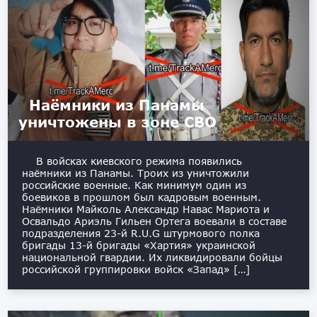
Наёмники из Панамы
уничтожены в зоне СВО
В войсках киевского режима появились
наёмники из Панамы. Троих из уничтожили
российские военные. Как минимум один из
боевиков в прошлом был кадровым военным.
Наёмники Майколь Александр Навас Мариота и
Освальдо Ариэль Гильен Ортега воевали в составе
подразделения 23-й R.U.G штурмового полка
бригады 13-й бригады «Хартия» украинской
национальной гвардии. Их ликвидировали бойцы
российской группировки войск «Запад» […]