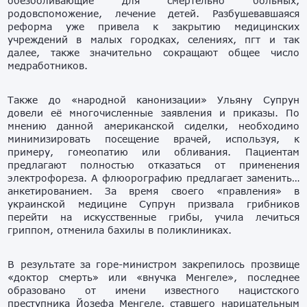
обезболивающие для смертельно больных,
родовспоможение, лечение детей. Разбушевавшаяся
реформа уже привела к закрытию медицинских
учреждений в малых городках, селениях, пгт и так
далее, также значительно сокращают общее число
медработников.
Также до «народной канонизации» Ульяну Супрун
довели её многочисленные заявления и приказы. По
мнению данной американской сиделки, необходимо
минимизировать посещение врачей, используя, к
примеру, гомеопатию или обливания. Пациентам
предлагают полностью отказаться от применения
электрофореза. А флюорографию предлагает заменить…
анкетированием. За время своего «правления» в
украинской медицине Супрун призвала грибников
перейти на искусственные грибы, учила лечиться
гриппом, отменила бахилы в поликлиниках.
В результате за горе-министром закрепилось прозвище
«доктор смерть» или «внучка Менгеле», последнее
образовано от имени известного нацистского
преступника Йозефа Менгеле, ставшего нарицательным