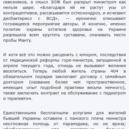
сквозняков, а смысл ЗОЖ был раскрыт министром как
нельзя шире. «Благодаря ей не растут усы от
контрацептивов, рассасывается остеохондроз, и исчезают
дисбактериоз с ВСД», — иронично описывают
готовящееся мероприятие авторы. И конечно, именно
политик охраны остатков здоровья на Украине
разрешила всем хрустеть суставами, смачивать место
пробы Манту.
И хотя всё это можно расценить с юмором, последствия
от медицинской реформы горе-министра, запущенной в
апреле текущего года, отнюдь не вызывают желания
веселиться. Теперь любой житель страны 404 в
обязательном порядке заключает договор с семейным
доктором (название более чем пространственное,
имеющих опыт подобной практики весьма немного),
также заключать контракт на обслуживание с педиатром
и терапевтом.
Единственными бесплатными услугами для жителей
бывшей Украины оставили с панского плеча министра
неотложная помощь от парамедика, но не врача;