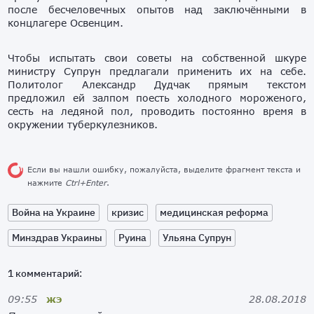
после бесчеловечных опытов над заключёнными в
концлагере Освенцим.
Чтобы испытать свои советы на собственной шкуре
министру Супрун предлагали применить их на себе.
Политолог Александр Дудчак прямым текстом
предложил ей залпом поесть холодного мороженого,
сесть на ледяной пол, проводить постоянно время в
окружении туберкулезников.
Если вы нашли ошибку, пожалуйста, выделите фрагмент текста и
нажмите
Ctrl+Enter
.
Война на Украине
кризис
медицинская реформа
Минздрав Украины
Руина
Ульяна Супрун
1 комментарий:
09:55
жэ
28.08.2018