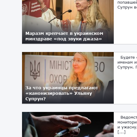
попавшей
Супрун в
Маразм крепчает в украинском
минздраве «под звуки джаза»
18.09.2018
Будете с
именам и
Супрун. 
За что украинцы предлагают
«канонизировать» Ульяну
Супрун?
27.08.2018
Ведомств
монитори
и ужасну
[...]