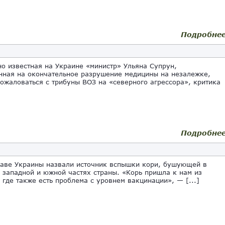
Подробне
 известная на Украине «министр» Ульяна Супрун,
нная на окончательное разрушение медицины на незалежке,
ожаловаться с трибуны ВОЗ на «северного агрессора», критика
Подробне
аве Украины назвали источник вспышки кори, бушующей в
 западной и южной частях страны. «Корь пришла к нам из
 где также есть проблема с уровнем вакцинации», — [...]