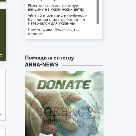
Pfizer нелегально тестирует
вакцину на украинских детях
Убитый в Испании перебежчик
Кузьминов стал отработанным
материалом для Украины
Память жива. Вячеслав, мы
помним!
Не доставайся ты никому!
Кто стоит за убийством Владлена
Татарского?
е
Помощь агентству
ANNA-NEWS
е