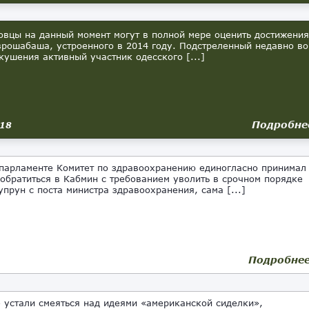
цы на данный момент могут в полной мере оценить достижения
врошабаша, устроенного в 2014 году. Подстреленный недавно во
кушения активный участник одесского [...]
Подробне
018
арламенте Комитет по здравоохранению единогласно принимал
обратиться в Кабмин с требованием уволить в срочном порядке
упрун с поста министра здравоохранения, сама [...]
Подробне
устали смеяться над идеями «американской сиделки»,