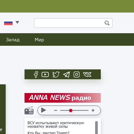
Запад
Мир
радио
ANNA NEWS
ВСУ испытывают критическую
нехватку живой силы
е
Кто Вы, мистер Трамп?