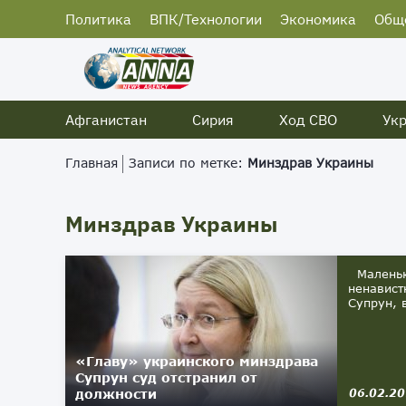
Политика
ВПК/Технологии
Экономика
Общ
Афганистан
Сирия
Ход СВО
Ук
Главная
Записи по метке:
Минздрав Украины
Минздрав Украины
Маленька
ненавист
Супрун, 
«Главу» украинского минздрава
Супрун суд отстранил от
должности
06.02.2