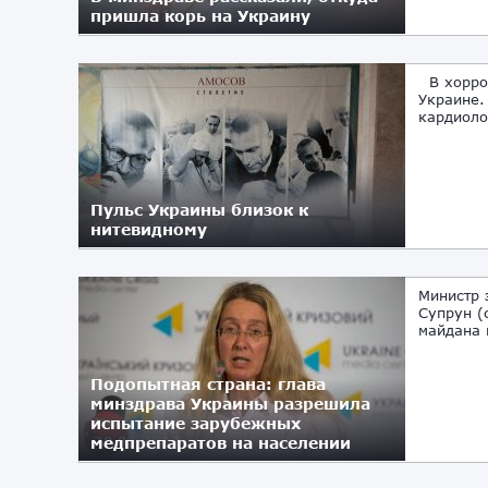
пришла корь на Украину
16.01.2018
В хоррор
Украине.
кардиоло
Пульс Украины близок к
нитевидному
04.08.2017
Министр 
Супрун (
майдана 
Подопытная страна: глава
минздрава Украины разрешила
испытание зарубежных
медпрепаратов на населении
28.01.2017