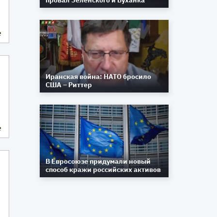
провал Зеленского и Буханка
е
Иранская война: НАТО бросило
США – Риттер
е
В Евросоюзе придумали новый
способ кражи российских активов