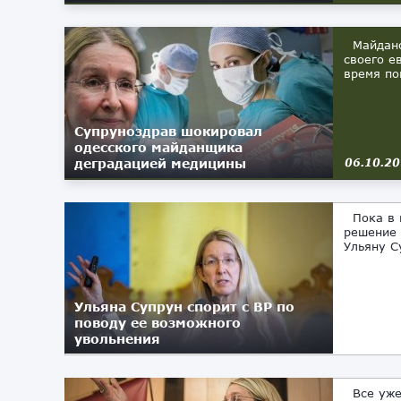
Майданов
своего е
время по
Супруноздрав шокировал
одесского майданщика
деградацией медицины
06.10.2
Пока в п
решение 
Ульяну С
Ульяна Супрун спорит с ВР по
поводу ее возможного
увольнения
03.10.2018
Все уже 