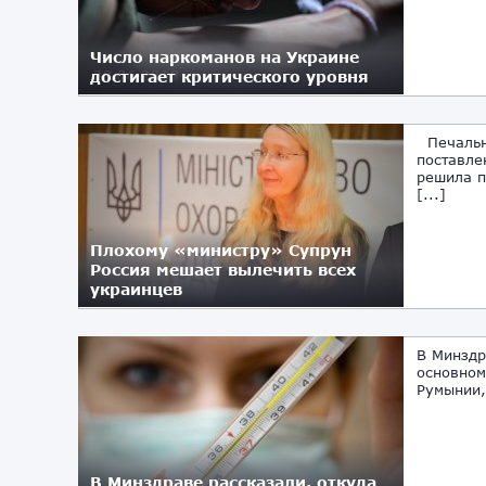
Число наркоманов на Украине
достигает критического уровня
28.06.2018
Печально
поставле
решила п
[...]
Плохому «министру» Супрун
Россия мешает вылечить всех
украинцев
24.05.2018
В Минздр
основном
Румынии,
В Минздраве рассказали, откуда