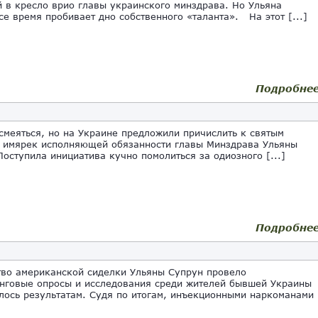
 в кресло врио главы украинского минздрава. Но Ульяна
се время пробивает дно собственного «таланта». На этот [...]
Подробне
меяться, но на Украине предложили причислить к святым
 имярек исполняющей обязанности главы Минздрава Ульяны
Поступила инициатива кучно помолиться за одиозного [...]
Подробне
о американской сиделки Ульяны Супрун провело
нговые опросы и исследования среди жителей бывшей Украины
лось результатам. Судя по итогам, инъекционными наркоманами