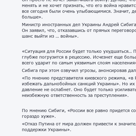
менять и не хочет признать, что его война нравитс
все сегодня были очень улыбающимися. Значит, де
больше».
Министр иностранных дел Украины Андрей Сибига 
Он заявил, что, отказавшись от прямых переговор
шанс выйти из … войны».
«Ситуация для России будет только ухудшаться… 
глубже погрузится в рецессию. Исчезнет еще боль
всего ударит по самым уязвимым слоям населения
Сибига при этом озвучил угрозы, анонсировав да
«По мнению представителя киевского режима, «в 
избежать дальнобойных санкций Украины». Но их
давление не ослабнет. Оно будет только усиливат
неизбежную ответственность за преступления».
По мнению Сибиги, «России все равно придется со
гораздо хуже».
«Отказ Путина от мира должен привести к значит
поддержки Украины».