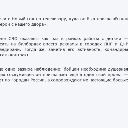
ли в Новый год по телевизору, куда он был приглашён ка
ерои с нашего двора».
оне СВО оказался как раз в рамках работы с детьми 
есить на билбордах вместо рекламы в городах ЛНР и ДН
ндирами. Тогда же, заметив его активность, командир
ать контракт.
щё одно важное наблюдение: бойцам необходима душевна
оих сослуживцев он приглашает ещё в один свой проект 
ют по городам России, а сопровождают их настоящие боевы