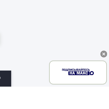
ы
ии
ю
под
 о