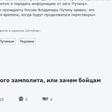
дентом и передать информацию от него Путину».
 президенту России Владимиру Путину заявил, что
ля времени, когда будут продолжаться переговоры».
текста и нажмите
Ctrl+Enter
.
 Путиным
Украина
ого замполита, или зачем бойцам
0
0
28