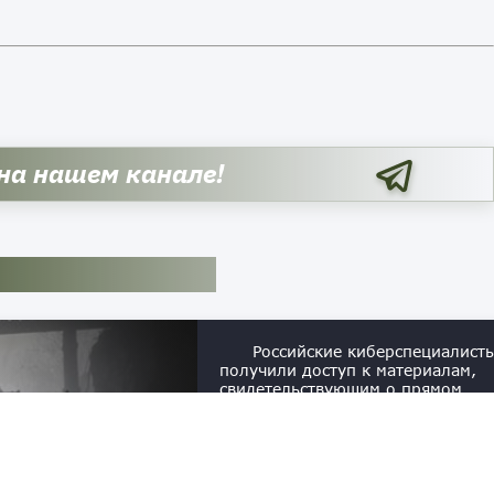
 на нашем канале!
Российские киберспециалист
получили доступ к материалам,
свидетельствующим о прямом
вовлечении НАТО в нанесение
ударов по объектам на территор
России. В эксклюзивном интервь
порталу aif.ru анонимный хакер 
псевдонимом PalachPro рассказал