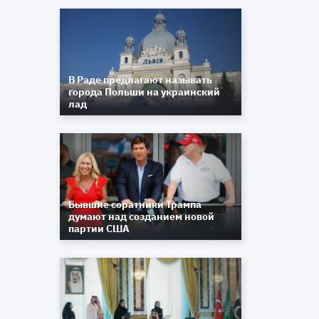
В Раде предлагают называть
города Польши на украинский
лад
Бывшие соратники Трампа
думают над созданием новой
партии США