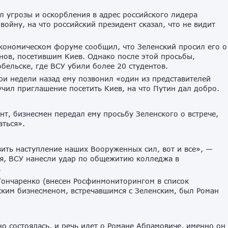
л угрозы и оскорбления в адрес российского лидера
ойну, на что российский президент сказал, что не видит
кономическом форуме сообщил, что Зеленский просил его о
нов, посетившим Киев. Однако после этой просьбы,
бельске, где ВСУ убили более 20 студентов.
ри недели назад ему позвонил «один из представителей
чил приглашение посетить Киев, на что Путин дал добро.
нт, бизнесмен передал ему просьбу Зеленского о встрече,
аться».
ить наступление наших Вооруженных сил, вот и все», —
мая, ВСУ нанесли удар по общежитию колледжа в
.
Гончаренко (внесен Росфинмониторингом в список
ским бизнесменом, встречавшимся с Зеленским, был Роман
о состоялась, и речь идет о Романе Абрамовиче, именно он