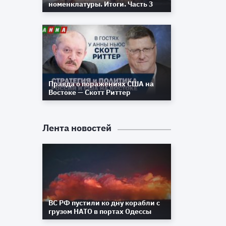
номенклатуры. Итоги. Часть 3
Правда о поражениях США на
Востоке — Скотт Риттер
Лента новостей
ВС РФ пустили ко дну корабли с
грузом НАТО в портах Одессы