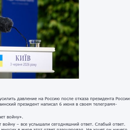
силить давление на Россию после отказа президента России
аинский президент написал 6 июня в своем телеграмм-
рает войну».
 войну – все услышали сегодняшний ответ. Слабый ответ.
 многих в мире этот ответ разочаровал. Не хочет он ничего