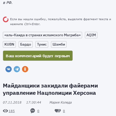
в РФ.
Если вы нашли ошибку, пожалуйста, выделите фрагмент текста и
нажмите
Ctrl+Enter
.
«аль-Каида в странах исламского Магриба»
AQIM
KUBN
Бардо
Тунис
Шамби
Майданщики закидали файерами
управление Нацполиции Херсона
07.11.2018
17:30:44
Мария Коледа
0
0
185