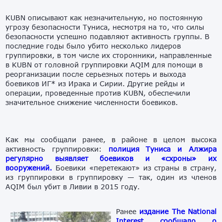
KUBN описывают как незначительную, но постоянную
угрозу безопасности Туниса, несмотря на то, что силы
безопасности успешно подавляют активность группы. В
последние годы было убито несколько лидеров
группировки, в том числе их сторонники, направленные
в KUBN от головной группировки AQIM для помощи в
реорганизации после серьезных потерь и выхода
боевиков ИГ* из Ирака и Сирии. Другие рейды и
операции, проведенные против KUBN, обеспечили
значительное снижение численности боевиков.
Как мы сообщали ранее, в районе в целом высока
активность группировки:
полиция Туниса и Алжира
регулярно выявляет боевиков и «схроны» их
вооружений.
Боевики «перетекают» из страны в страну,
из группировки в группировку — так, один из членов
AQIM был убит в Ливии в 2015 году.
Ранее
издание The National
Interest
сообщало о