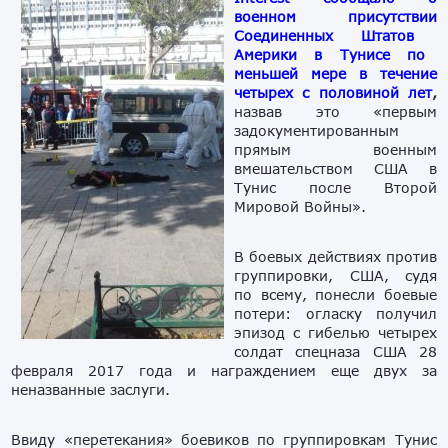
военном присутствии
Соединенны
х
Штат
ов
Америки в Тунисе по
меньшей мере в течение
четырех с половиной лет
,
назвав это «первым
задокументированным
прямым военным
вмешательством США в
Тунис после Второй
Мировой Войны».
В боевых действиях против
группировки, США, судя
по всему, понесли боевые
потери:
огласку получил
эпизод с гибелью четырех
солдат спецназа США 28
февраля 2017 года и награждением еще двух за
неназванные заслуги.
Ввиду «перетекания» боевиков по группировкам
Тунис