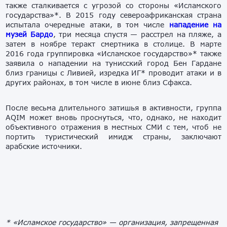
также сталкивается с угрозой со стороны «
И
сламского
государства»*. В 2015 году североафриканская страна
испытала очередные атаки, в том числе
нападение на
музей Бардо
,
три месяца спустя — расстрел на
пляже, а
затем
в ноябре
теракт смертника в столице.
В марте
2016 года
группировка
«Исламское государство»* также
заявил
а
о нападении на тунисский город Бен Гардане
близ границы
с Ливие
й, изредка ИГ* проводит атаки
и в
других районах,
в том числе в июне
близ
Сфакса.
П
осле весьма длительного затишья в активности, группа
AQIM может вновь проснуться, что, однако, не находит
объективного отражения в местных СМИ с тем, чтоб не
портить туристический имидж страны, заключают
арабские источники.
* «Исламское государство» — организация, запрещенная