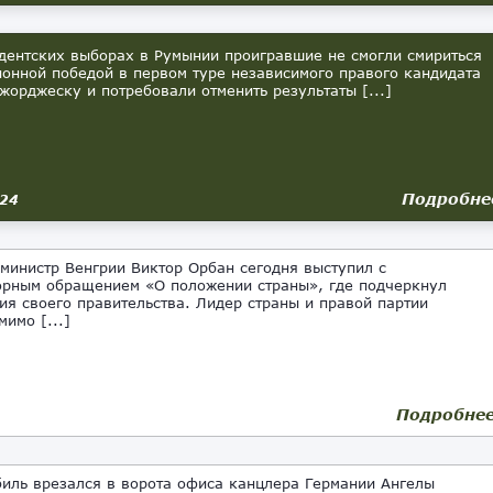
дентских выборах в Румынии проигравшие не смогли смириться
ионной победой в первом туре независимого правого кандидата
жорджеску и потребовали отменить результаты [...]
Подробне
024
министр Венгрии Виктор Орбан сегодня выступил с
рным обращением «О положении страны», где подчеркнул
ия своего правительства. Лидер страны и правой партии
мимо [...]
Подробне
ль врезался в ворота офиса канцлера Германии Ангелы