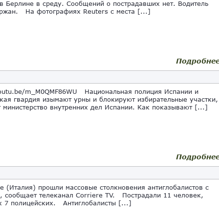
в Берлине в среду. Сообщений о пострадавших нет. Водитель
ржан. На фотографиях Reuters с места [...]
Подробне
youtu.be/m_M0QMF86WU Национальная полиция Испании и
кая гвардия изымают урны и блокируют избирательные участки,
 министерство внутренних дел Испании. Как показывают [...]
Подробне
 (Италия) прошли массовые столкновения антиглобалистов с
, сообщает телеканал Corriere TV. Пострадали 11 человек,
х 7 полицейских. Антиглобалисты [...]