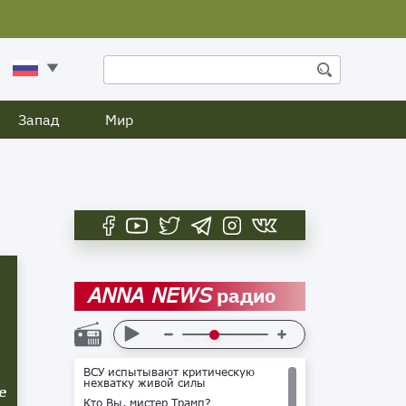
Запад
Мир
радио
ANNA NEWS
ВСУ испытывают критическую
нехватку живой силы
е
Кто Вы, мистер Трамп?