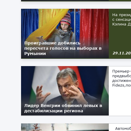
На прези
с сенсац
Кэлина Д
Проигравшие добились
пересчета голосов на выборах в
Румынии
29.11.2
Премьер-
предвыбо
достижен
Fidezs,по
Лидер Венгрии обвинил левых в
дестабилизации региона
12.02.2022
Автомоби