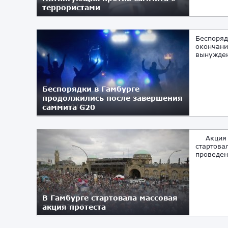
террористами
10.07.2017
Беспоряд
окончани
вынужден
Беспорядки в Гамбурге
продолжились после завершения
саммита G20
09.07.2017
Акция по
стартова
проведен
В Гамбурге стартовала массовая
акция протеста
06.07.2017