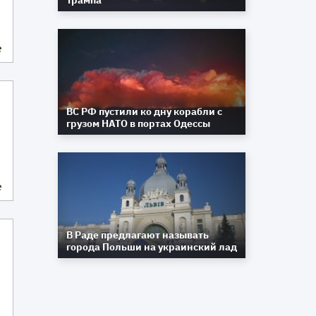
Трампа
е
ВС РФ пустили ко дну корабли с
грузом НАТО в портах Одессы
е
В Раде предлагают называть
города Польши на украинский лад