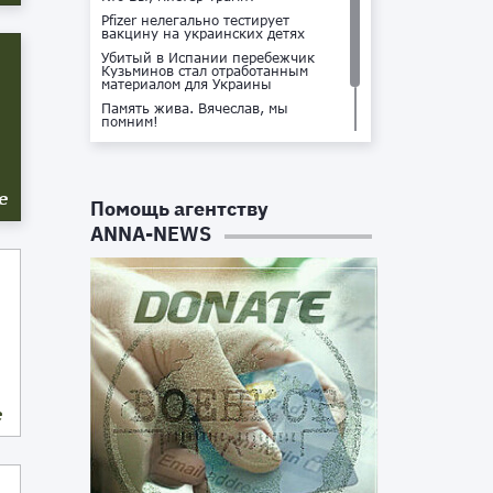
Pfizer нелегально тестирует
вакцину на украинских детях
Убитый в Испании перебежчик
Кузьминов стал отработанным
материалом для Украины
Память жива. Вячеслав, мы
помним!
Не доставайся ты никому!
Кто стоит за убийством Владлена
Татарского?
е
Помощь агентству
ANNA-NEWS
е