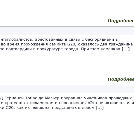
Подробне
антиглобалистов, арестованных в связи с беспорядками в
 во время прохождения саммита G20, оказалось два гражданина
Это подтвердили в прокуратуре города. При этом немецкая [...]
Подробне
Д Германии Томас де Мезьер приравнял участников прошедших
ге протестов к исламистам и неонацистам. «Это не активисты или
ки G20, как их пытаются представить в левом [...]