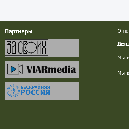
Партнеры
О на
Вер
Мы в
Мы в