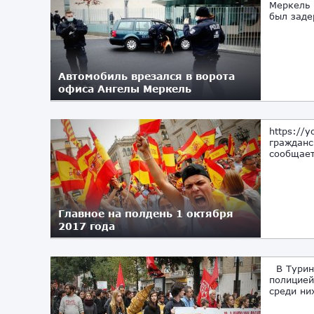
Меркель 
был заде
Автомобиль врезался в ворота
офиса Ангелы Меркель
25.11.2020
https://
гражданс
сообщает
Главное на полдень 1 октября
2017 года
01.10.2017
В Турине
полицией
среди ни