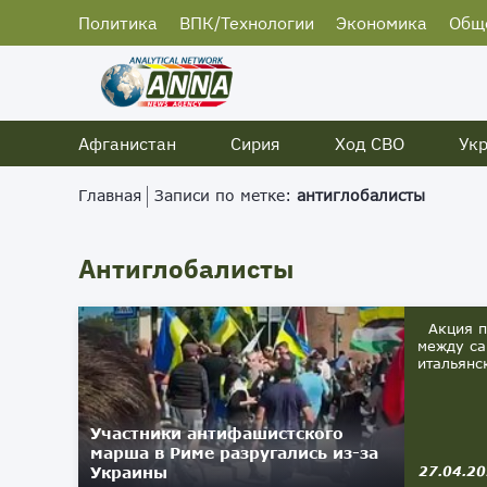
Политика
ВПК/Технологии
Экономика
Общ
Афганистан
Сирия
Ход СВО
Ук
Главная
Записи по метке:
антиглобалисты
Антиглобалисты
Акция пр
между са
итальянс
Участники антифашистского
марша в Риме разругались из-за
Украины
27.04.2