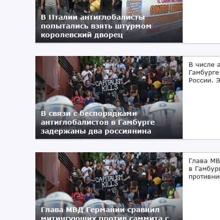
В Италии антиглобалисты
попытались взять штурмом
королевский дворец
В числе 
Гамбурге
России. 
В связи с беспорядками
антиглобалистов в Гамбурге
задержаны два россиянина
12.07.2017
Глава МВ
в Гамбур
противни
Глава МВД Германии сравнил
митингующих против саммита с