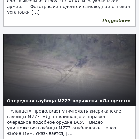
смог вывести из строя ЗРК «Бук-М1» украинской
армии. Фотографии подбитой самоходной огневой
установки [...]
Подробнее
16.03.2023
Очередная гаубица М777 поражена «Ланцетом»
«Ланцет» продолжает уничтожать американские
гаубицы М777. «Дрон-камикадзе» поразил
очередное подобное орудие ВСУ. Видео
уничтожения гаубицы М777 опубликовал канал
«Воин DV». Указывается, [...]