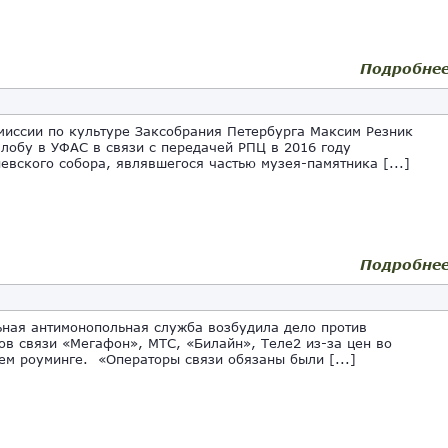
Подробне
миссии по культуре Заксобрания Петербурга Максим Резник
лобу в УФАС в связи с передачей РПЦ в 2016 году
евского собора, являвшегося частью музея-памятника [...]
Подробне
ная антимонопольная служба возбудила дело против
ов связи «Мегафон», МТС, «Билайн», Теле2 из-за цен во
ем роуминге. «Операторы связи обязаны были [...]