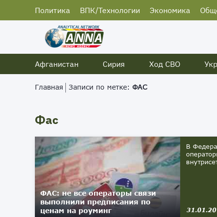
Политика
ВПК/Технологии
Экономика
Общ
Афганистан
Сирия
Ход СВО
Ук
Главная
Записи по метке:
ФАС
Фас
В Федера
оператор
внутрисет
ФАС: не все операторы связи
выполнили предписания по
ценам на роуминг
31.01.2