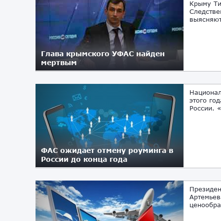
Крыму Ти
Следстве
выясняютс
Глава крымского УФАС найден
мертвым
08.11.2017
Национал
этого го
России. 
ФАС ожидает отмену роуминга в
России до конца года
26.10.2017
Президен
Артемьев
ценообра