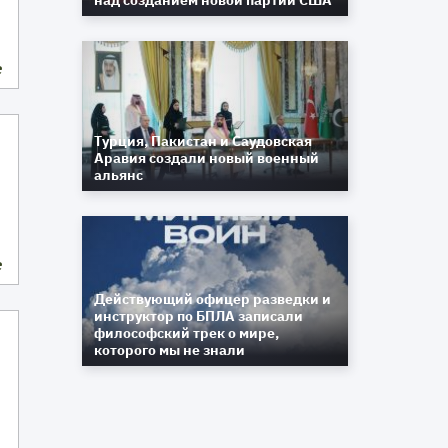
над созданием новой партии США
е
Турция, Пакистан и Саудовская
Аравия создали новый военный
альянс
е
Действующий офицер разведки и
инструктор по БПЛА записали
философский трек о мире,
которого мы не знали