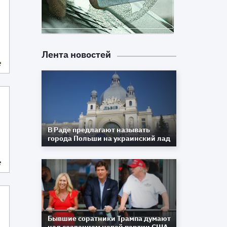
Лента новостей
е
В Раде предлагают называть
города Польши на украинский лад
е
м
Бывшие соратники Трампа думают