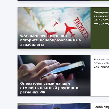
Федераль
авиакомп
на билет
стоимости
ФАС намерена изменить
алгоритм ценообразования на
авиабилеты
Российск
роуминга
как сказ
Операторы связи начали
отменять платный роуминг в
регионах РФ
20.12.2017
Глава уп