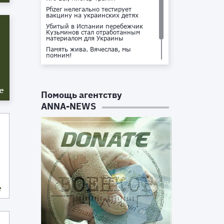
Pfizer нелегально тестирует
вакцину на украинских детях
Убитый в Испании перебежчик
Кузьминов стал отработанным
материалом для Украины
Память жива. Вячеслав, мы
помним!
Не доставайся ты никому!
Кто стоит за убийством Владлена
Татарского?
е
Помощь агентству
ANNA-NEWS
е