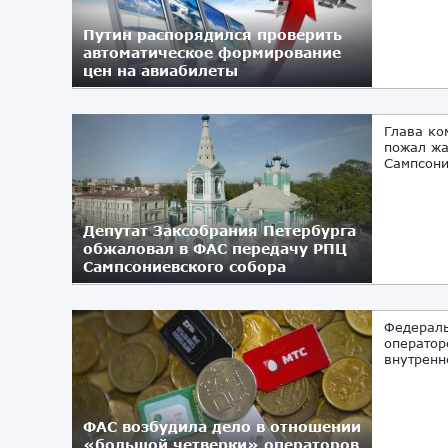
Путин распорядился проверить
автоматическое формирование
цен на авиабилеты
16.08.2017
Глава ко
пожал жа
Сампсони
Депутат Заксобрания Петербурга
обжаловал в ФАС передачу РПЦ
Сампсониевского собора
11.08.2017
Федераль
оператор
внутренн
ФАС возбудила дело в отношении
«большой четверки» операторов