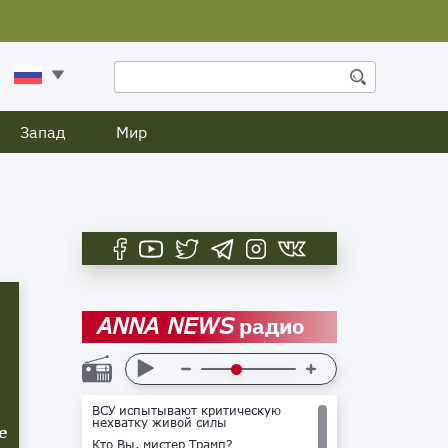
Запад
Мир
радио
ANNA NEWS
ВСУ испытывают критическую
нехватку живой силы
е
Кто Вы, мистер Трамп?