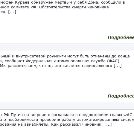
мофей Кураев обнаружен мёртвым у себя дома, сообщили в
нном комитете РФ. Обстоятельства смерти чиновника
я. [...]
Подробне
ьный и внутрисетевой роуминги могут быть отменены до конца
да, сообщает Федеральная антимонопольная служба (ФАС)
«Мы рассчитываем, что то, что касается национального [...]
Подробне
т РФ Путин на встрече с согласился с предложением главы ФАС
а о необходимости проверить работу автоматизированных систе
зования на авиабилеты. Как рассказал чиновник, [...]