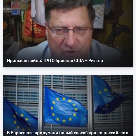
Иранская война: НАТО бросило США – Риттер
В Евросоюзе придумали новый способ кражи российских