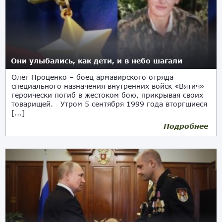
Они улыбались, как дети, и в небо шагали
Олег Проценко – боец армавирского отряда
специального назначения внутренних войск «Вятич»
героически погиб в жестоком бою, прикрывая своих
товарищей. Утром 5 сентября 1999 года вторгшиеся
[...]
Подробнее
12.05.2022