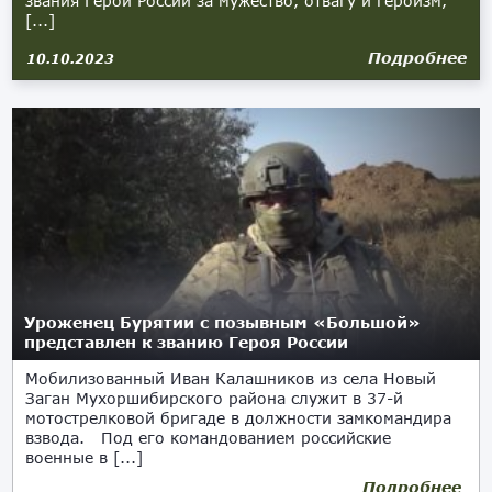
звания Герой России за мужество, отвагу и героизм,
[...]
Подробнее
10.10.2023
Уроженец Бурятии с позывным «Большой»
представлен к званию Героя России
Мобилизованный Иван Калашников из села Новый
Заган Мухоршибирского района служит в 37-й
мотострелковой бригаде в должности замкомандира
взвода. Под его командованием российские
военные в [...]
Подробнее
26.09.2023