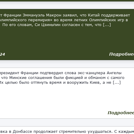
т Франции Эммануэль Макрон заявил, что Китай поддерживает
олимпийского перемирия» во время летних Олимпийских игр в
По его словам, Си Цзиньпин согласен с тем, что [...]
Подробне
024
резидент Франции подтвердил слова экс-канцлера Ангелы
 что Минские соглашения были фикцией и обманом с самого
Их целью было оттянуть время и вооружить Киев, а не [...]
Подробне
ка в Донбассе продолжает стремительно ухудшаться. С кажды