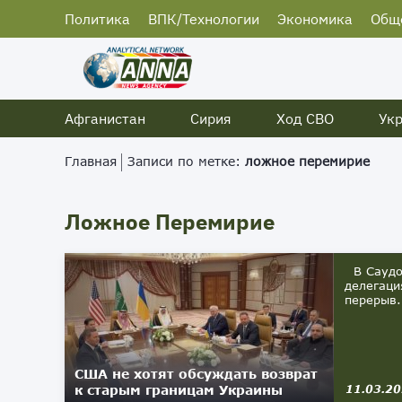
Политика
ВПК/Технологии
Экономика
Общ
Афганистан
Сирия
Ход СВО
Ук
Главная
Записи по метке:
ложное перемирие
Ложное Перемирие
В Саудов
делегаци
перерыв.
США не хотят обсуждать возврат
к старым границам Украины
11.03.2