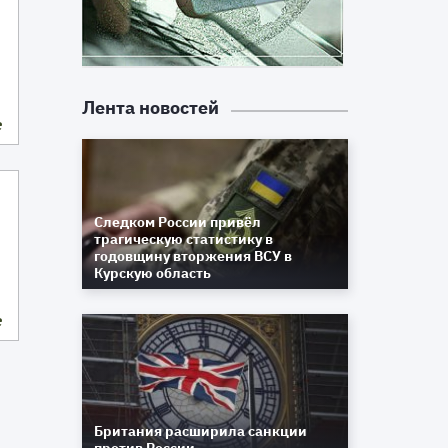
Лента новостей
е
Следком России привёл
трагическую статистику в
годовщину вторжения ВСУ в
Курскую область
е
Британия расширила санкции