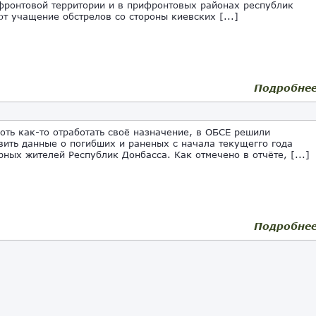
фронтовой территории и в прифронтовых районах республик
т учащение обстрелов со стороны киевских [...]
Подробне
ть как-то отработать своё назначение, в ОБСЕ решили
вить данные о погибших и раненых с начала текущегго года
рных жителей Республик Донбасса. Как отмечено в отчёте, [...]
Подробне