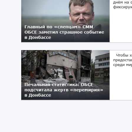
днём на 
фиксирую
Главный по «слепцам» СММ
ОБСЕ заметил страшное событие
в Донбассе
09.08.2018
Чтобы хо
предоста
среди ми
Печальная статистика: ОБСЕ
подсчитала жертв «перемирия»
в Донбассе
03.08.2018