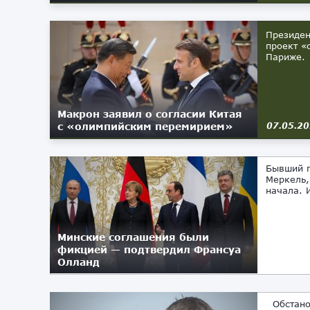
Президен
проект «
Париже. 
Макрон заявил о согласии Китая
с «олимпийским перемирием»
07.05.2
Бывший п
Меркель,
начала. 
Минские соглашения были
фикцией — подтвердил Франсуа
Олланд
31.12.2022
Обстанов