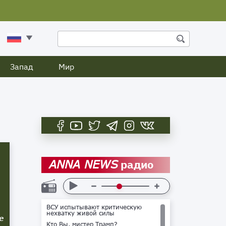
Запад
Мир
радио
ANNA NEWS
ВСУ испытывают критическую
нехватку живой силы
е
Кто Вы, мистер Трамп?