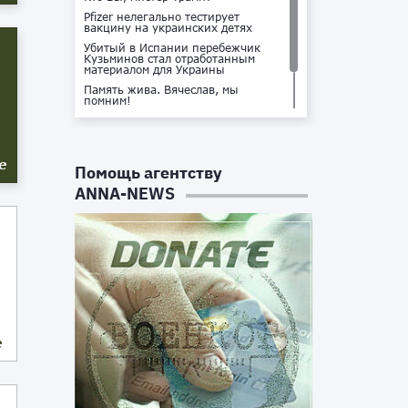
Pfizer нелегально тестирует
вакцину на украинских детях
Убитый в Испании перебежчик
Кузьминов стал отработанным
материалом для Украины
Память жива. Вячеслав, мы
помним!
Не доставайся ты никому!
Кто стоит за убийством Владлена
Татарского?
е
Помощь агентству
ANNA-NEWS
е
м