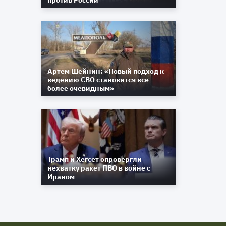
против России
Артем Шейнин: «Новый подход к
ведению СВО становится все
более очевидным»
Трамп и Хегсет опровергли
нехватку ракет ПВО в войне с
Ираном