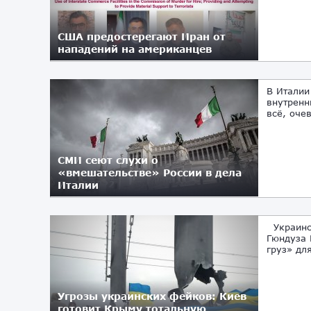
США предостерегают Иран от
нападений на американцев
11.08.2022
В Италии
внутренн
всё, очев
СМИ сеют слухи о
«вмешательстве» России в дела
Италии
28.07.2022
Украинск
Гюндуза 
груз» дл
Угрозы украинских фейков: Киев
готовит Крыму тотальную