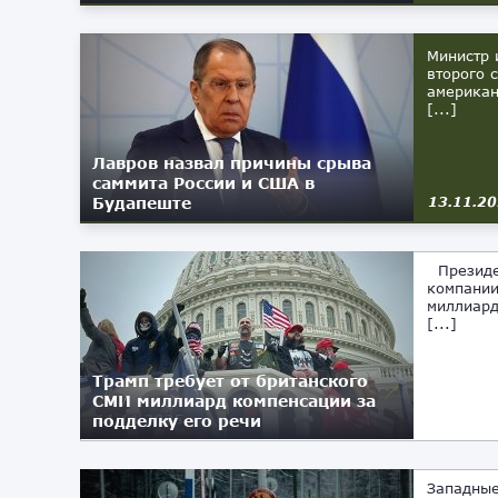
Министр 
второго 
американ
[...]
Лавров назвал причины срыва
саммита России и США в
Будапеште
13.11.2
Президен
компании
миллиард
[...]
Трамп требует от британского
СМИ миллиард компенсации за
подделку его речи
11.11.2025
Западные