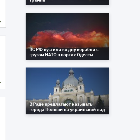
Трампа
е
ВС РФ пустили ко дну корабли с
грузом НАТО в портах Одессы
е
В Раде предлагают называть
города Польши на украинский лад