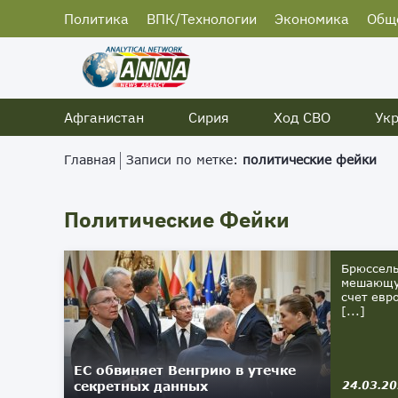
Политика
ВПК/Технологии
Экономика
Общ
Афганистан
Сирия
Ход СВО
Ук
Главная
Записи по метке:
политические фейки
Политические Фейки
Брюссель
мешающую
счет евр
[...]
ЕС обвиняет Венгрию в утечке
секретных данных
24.03.2