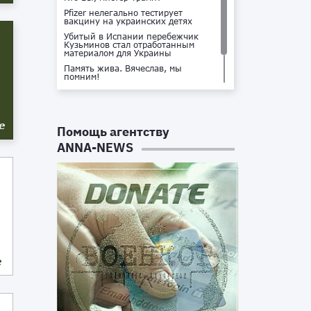
Pfizer нелегально тестирует
вакцину на украинских детях
Убитый в Испании перебежчик
Кузьминов стал отработанным
материалом для Украины
Память жива. Вячеслав, мы
помним!
Не доставайся ты никому!
Кто стоит за убийством Владлена
Татарского?
е
Помощь агентству
ANNA-NEWS
е