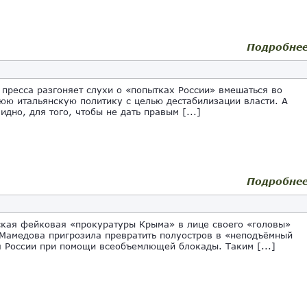
Подробне
 пресса разгоняет слухи о «попытках России» вмешаться во
юю итальянскую политику с целью дестабилизации власти. А
идно, для того, чтобы не дать правым [...]
Подробне
ая фейковая «прокуратуры Крыма» в лице своего «головы»
Мамедова пригрозила превратить полуостров в «неподъёмный
я России при помощи всеобъемлющей блокады. Таким [...]