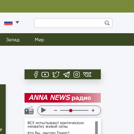
Запад
Мир
радио
ANNA NEWS
ВСУ испытывают критическую
нехватку живой силы
е
Кто Вы, мистер Трамп?