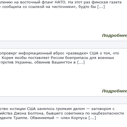
плению на восточный фланг НАТО. На этот раз финская газета
i» сообщила со ссылкой на «источники», будто бы [...]
Подробне
опроверг информационный вброс «разведки» США о том, что
 Корея якобы поставляет России боеприпасы для военных
 против Украины, обвинив Вашингтон в [...]
Подробне
ство юстиции США занялось громким делом — заговором с
ийства Джона Болтона, бывшего советника по нацбезопасности
иденте Трампе. Обвиняемый — член Корпуса [...]