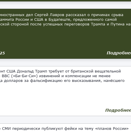
иностранных дел Сергей Лавров рассказал о причинах срыва
саммита России и США в Будапеште, предложенного самой
ской стороной после успешных переговоров Трампа и Путина на
Подробне
025
т США Дональд Трамп требует от британской вещательной
 BBC («Би-Би-Си») извинений и компенсации не менее
а долларов за фальсификацию его высказывания, нанёсшего
Подробне
 СМИ периодически публикуют фейки на тему «планов России»