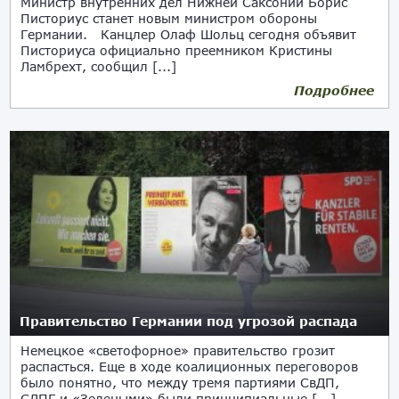
Министр внутренних дел Нижней Саксонии Борис
Писториус станет новым министром обороны
Германии. Канцлер Олаф Шольц сегодня объявит
Писториуса официально преемником Кристины
Ламбрехт, сообщил [...]
Подробнее
17.01.2023
Правительство Германии под угрозой распада
Немецкое «светофорное» правительство грозит
распасться. Еще в ходе коалиционных переговоров
было понятно, что между тремя партиями СвДП,
СДПГ и «Зелеными» были принципиальные [...]