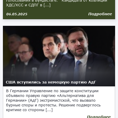
голосования в Бундестаге. Кандидата от коалиции
ХДС/ХСС и СДПГ в [...]
Подробнее
06.05.2025
США вступились за немецкую партию АдГ
В Германии Управление по защите конституции
объявило правую партию «Альтернатива для
Германии» (АдГ) экстремистской, что вызвало
бурные споры и протесты. Решение подверглось
критике со стороны [...]
Подробнее
03.05.2025