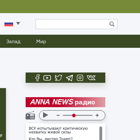
Запад
Мир
радио
ANNA NEWS
ВСУ испытывают критическую
нехватку живой силы
е
Кто Вы, мистер Трамп?