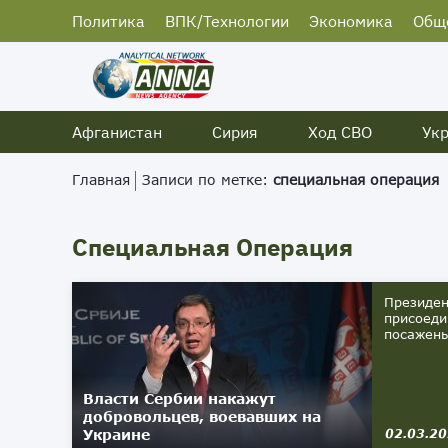
Политика
ВПК/Технологии
Экономика
Общ
Афганистан
Сирия
Ход СВО
Ук
Главная
Записи по метке:
специальная операция
Специальная Операция
Президен
присоеди
посажены
Власти Сербии накажут
добровольцев, воевавших на
Украине
02.03.2