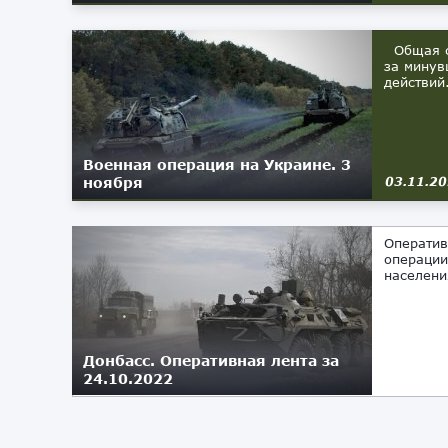
Общая си
за минув
действий
Военная операция на Украине. 3
ноября
03.11.2
Оператив
операции
населени
Донбасс. Оперативная лента за
24.10.2022
24.10.2022