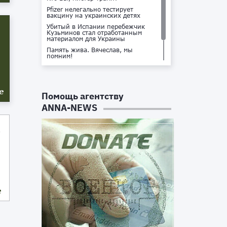
Pfizer нелегально тестирует
вакцину на украинских детях
Убитый в Испании перебежчик
Кузьминов стал отработанным
материалом для Украины
Память жива. Вячеслав, мы
помним!
Не доставайся ты никому!
Кто стоит за убийством Владлена
Татарского?
е
Помощь агентству
ANNA-NEWS
е
е