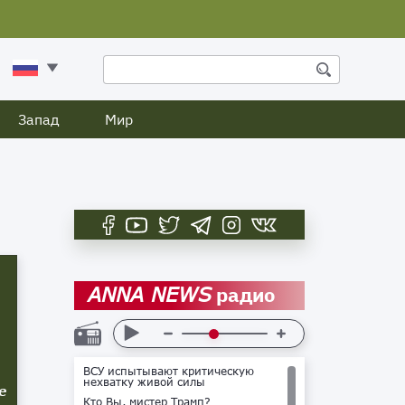
Запад
Мир
радио
ANNA NEWS
ВСУ испытывают критическую
нехватку живой силы
е
Кто Вы, мистер Трамп?