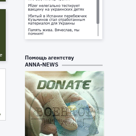
Pfizer нелегально тестирует
вакцину на украинских детях
Убитый в Испании перебежчик
Кузьминов стал отработанным
материалом для Украины
Память жива. Вячеслав, мы
помним!
Не доставайся ты никому!
Кто стоит за убийством Владлена
Татарского?
е
Помощь агентству
ANNA-NEWS
е