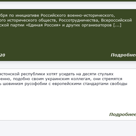
ря по инициативе Российского военно-исторического,
ого исторического обществ, Россотрудничества, Всероссийской
ской партии «Единая Россия» и других организаторов [...]
Подробне
020
стонской республики хотят усидеть на десяти стульях
енно, подобно своим украинским коллегам, они стремятся
ь шовинизм русофобии с европейскими стандартами свободы
Подробне