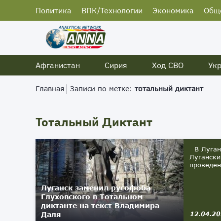
Политика
ВПК/Технологии
Экономика
Общ
Афганистан
Сирия
Ход СВО
Ук
Главная
Записи по метке:
тотальный диктант
Тотальный Диктант
В Луганс
Лугански
проведен
Луганск заменил русофоба
Глуховского в Тотальном
диктанте на текст Владимира
Даля
12.04.2