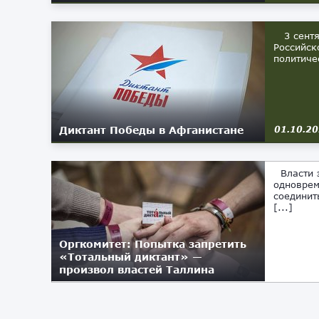
3 сентяб
Российск
политиче
Диктант Победы в Афганистане
01.10.2
Власти э
одноврем
соединит
[...]
Оргкомитет: Попытка запретить
«Тотальный диктант» —
произвол властей Таллина
10.02.2019