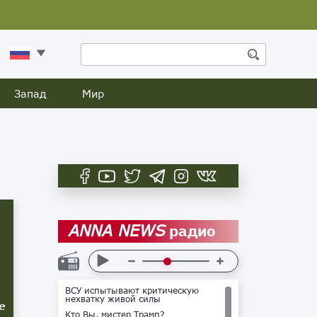
Запад
Мир
радио
ANNA NEWS
ВСУ испытывают критическую
нехватку живой силы
е
Кто Вы, мистер Трамп?