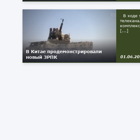
В ходе у
телекана
комплекс
[...]
В Китае продемонстрировали
новый ЗРПК
01.06.2