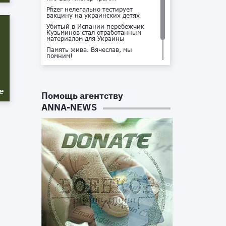
Pfizer нелегально тестирует
вакцину на украинских детях
Убитый в Испании перебежчик
Кузьминов стал отработанным
материалом для Украины
Память жива. Вячеслав, мы
помним!
Не доставайся ты никому!
Кто стоит за убийством Владлена
Татарского?
е
Помощь агентству
ANNA-NEWS