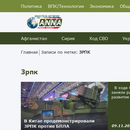
Политика
ВПК/Технологии
Экономика
Общ
Афганистан
Сирия
Ход СВО
Ук
Главная
Записи по метке:
ЗРПК
Зрпк
В ходе б
заняли р
развитие
В Китае продемонстрировали
ЗРПК против БПЛА
09.11.2