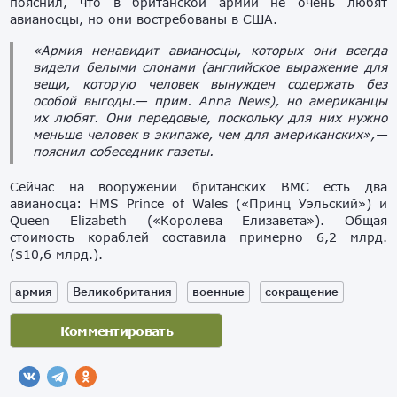
пояснил, что в британской армии не очень любят
авианосцы, но они востребованы в США.
«Армия ненавидит авианосцы, которых они всегда
видели белыми слонами (английское выражение для
вещи, которую человек вынужден содержать без
особой выгоды.— прим. Anna News
), но американцы
их любят. Они передовые, поскольку для них нужно
меньше человек в экипаже, чем для американских»,—
пояснил собеседник газеты.
Сейчас на вооружении британских ВМС есть два
авианосца: HMS Prince of Wales («Принц Уэльский») и
Queen Elizabeth («Королева Елизавета»). Общая
стоимость кораблей составила примерно 6,2 млрд.
($10,6 млрд.).
армия
Великобритания
военные
сокращение