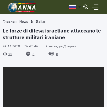
Главная
News
In Italian
Le forze di difesa israeliane attaccano le
strutture militari iraniane
24.11.2019
16:01:46
Александра Донцова
0
0
30