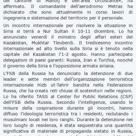
del cantone di Manbij e dell’area circostante», ha
affermato. Il comandante dell’aerodromo Metras ha
dichiarato che sono attualmente in corso lavori di
ingegneria e sistemazione del territorio per il personale.
Un incontro internazionale per risolvere la situazione in
Siria si terrà a Nur Sultan il 10-11 dicembre. Lo ha
annunciato venerdì il ministro degli affari esteri del
Kazakistan, Mukhtar Tleuberdi. Il tredicesimo incontro
internazionale ad alto livello sulla Siria si è tenuto nella
capitale del Kazakistan l’1-2 agosto. Hanno partecipato
delegazioni di paesi garanti: Russia, Iran e Turchia, nonché
il governo della Siria e l’opposizione armata siriana.
L’FSB della Russia ha denunciato la detenzione di due
leader e sette membri dell’organizzazione terroristica
internazionale Hizb ut-Tahrir bandita nella Federazione
Russa, che ha creato reti chiuse di sostenitori nelle regioni.
Lo ha riferito TASS al Center for Public Relations (CSP)
dell’FSB della Russia. Secondo l’intelligence, usando le
misure della cospirazione durante gli incontri, hanno
diffuso l’ideologia terroristica tra i residenti, reclutando i
musulmani locali nei loro ranghi. Durante la detenzione nei
loro luoghi di residenza, è stata sequestrata una quantità
significativa di materiale di propaganda vietato in Russia,