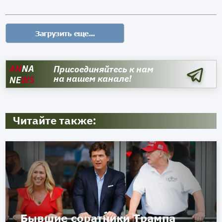
AN
NA
Присоединяйтесь к нам
на нашем канале!
NE
WS
Читайте также:
Бывшие соратники Трампа