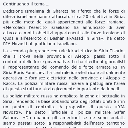
Continuando il tema …
L’edizione israeliana di Gharetz ha riferito che le forze di
difesa israeliane hanno attaccato circa 20 obiettivi in ​​Siria,
più della metà dei quali appartenenti alle forze iraniane.
«Mercoledì l’esercito israeliano ha annunciato di aver
attaccato molti obiettivi appartenenti alle forze iraniane di
Quds e all’esercito di Bashar al-Assad in Siria», ha detto
RIA Novosti al quotidiano israeliano.
La seconda più grande centrale idroelettrica in Siria Tishrin,
che si trova nella provincia di Aleppo, passò sotto il
controllo delle forze governative. Lo ha riferito ai giornalisti
il ​​rappresentante del comando delle forze armate RF in
Siria Boris Fomichev. La centrale idroelettrica è attualmente
operativa e fornisce elettricità nelle province di Aleppo e
Racca. La polizia militare russa inizierà a pattugliare l’area
di questa struttura strategicamente importante da lunedì.
La polizia militare russa ha ampliato la zona di pattuglia in
Siria, rendendo la base abbandonata degli Stati Uniti Sirrin
un punto di controllo. A proposito di questo «RIA
Novosti», ha detto l’ufficiale di polizia militare Safar
Safarov. «Da quando gli americani se ne sono andati,
siamo passati sotto la responsabilità dell’intero territorio