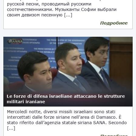
русской песни, проводимый русскими
соотечественниками. Музыканты Софии выбрали
своим девизом песенную [...]
Подробнее
Le forze di difesa israeliane attaccano le strutture
militari iraniane
Mercoledì notte, diversi missili israeliani sono stati
intercettati dalle forze siriane nell’area di Damasco. È
stato riferito dall’agenzia statale siriana SANA. Secondo
[...]