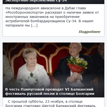
Экспортные перспективы Су-34
На международном авиасалоне в Дубае глава
«Рособоронэкспорта» рассказал о наличии заявок от
иностранных заказчиков на приобретение
истребителей-бомбардировщиков Су-34. В нашем
материале мы [...]
Подробнее
В честь Пахмутовой проводят VI Балканский
фестиваль русской песни в столице Болгарии
С прошлой субботы, 23 ноября, в столице
Болгарии стартовал Шестой Балканский фестиваль