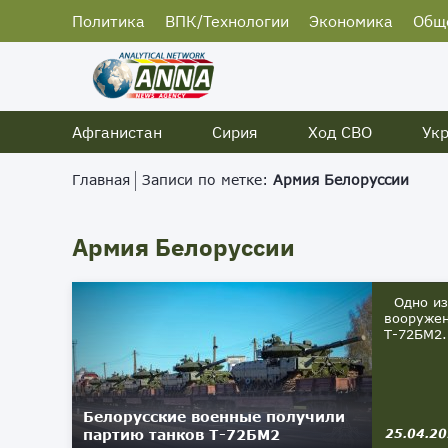
Политика
ВПК/Технологии
Экономика
Общ
Афганистан
Сирия
Ход СВО
Ук
Главная
Записи по метке:
Армия Белоруссии
Армия Белоруссии
Одно из 
вооружен
Т-72БМ2.
Белорусские военные получили
партию танков Т-72БМ2
25.04.2