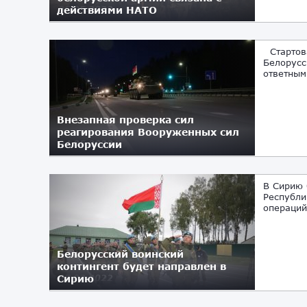
действиями НАТО
05.05.2022
Стартова
Белорусс
ответным
Внезапная проверка сил
реагирования Вооруженных сил
Белоруссии
04.05.2022
В Сирию 
Республи
операций
Белорусский воинский
контингент будет направлен в
Сирию
07.02.2022