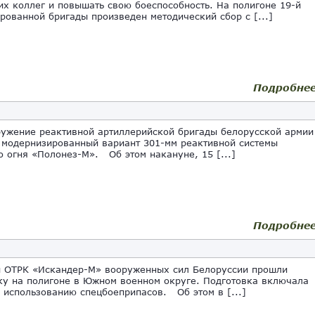
их коллег и повышать свою боеспособность. На полигоне 19-й
рованной бригады произведен методический сбор с [...]
Подробне
жение реактивной артиллерийской бригады белорусской армии
 модернизированный вариант 301-мм реактивной системы
о огня «Полонез-М». Об этом накануне, 15 [...]
Подробне
 ОТРК «Искандер-М» вооруженных сил Белоруссии прошли
ку на полигоне в Южном военном округе. Подготовка включала
 использованию спецбоеприпасов. Об этом в [...]