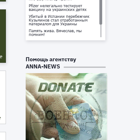
Pfizer нелегально тестирует
вакцину на украинских детях
Убитый в Испании перебежчик
Кузьминов стал отработанным
материалом для Украины
Память жива. Вячеслав, мы
помним!
Не доставайся ты никому!
Кто стоит за убийством Владлена
Татарского?
е
Помощь агентству
ANNA-NEWS
е