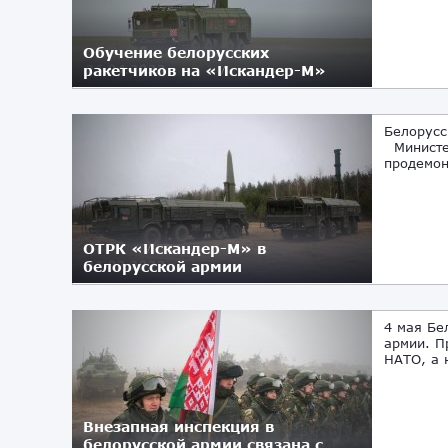
Обучение белорусских
ракетчиков на «Искандер-М»
26.04.2023
Белорусс
Министер
продемон
ОТРК «Искандер-М» в
белорусской армии
01.02.2023
4 мая Бе
армии. П
НАТО, а 
Внезапная инспекция в
белорусской армии связана с