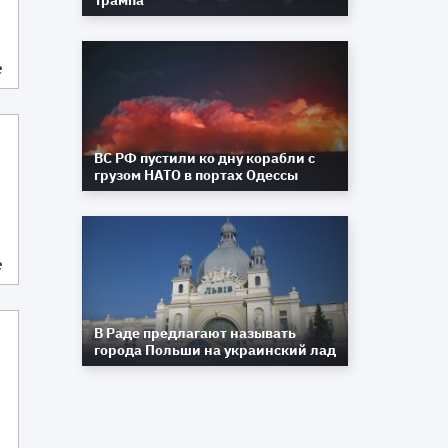
Трампа
е
ВС РФ пустили ко дну корабли с
грузом НАТО в портах Одессы
е
В Раде предлагают называть
города Польши на украинский лад