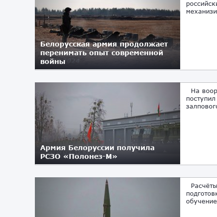
российск
механизи
Белорусская армия продолжает
перенимать опыт современной
войны
06.03.2024
На воору
поступил
залповог
Армия Белоруссии получила
РСЗО «Полонез-М»
16.11.2023
Расчёты
подготов
обучение