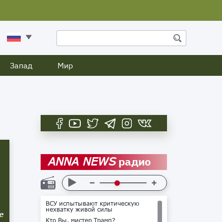
Запад
Мир
радио
ANNA NEWS
ВСУ испытывают критическую
нехватку живой силы
е
Кто Вы, мистер Трамп?