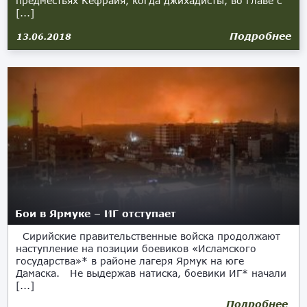
предместьях Кефрайя, когда джихадисты, во главе с
[...]
Подробнее
13.06.2018
Бои в Ярмуке – ИГ отступает
Сирийские правительственные войска продолжают
наступление на позиции боевиков «Исламского
государства»* в районе лагеря Ярмук на юге
Дамаска. Не выдержав натиска, боевики ИГ* начали
[...]
Подробнее
30.04.2018