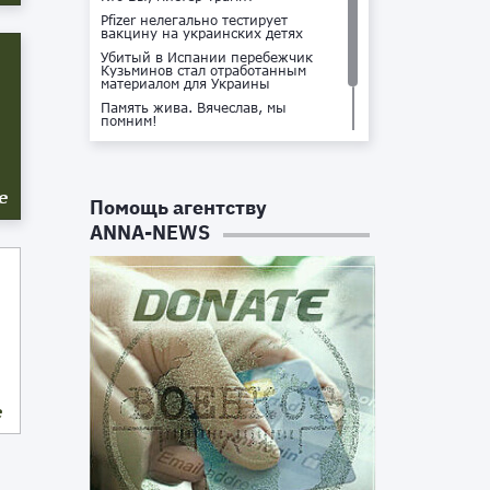
Pfizer нелегально тестирует
вакцину на украинских детях
Убитый в Испании перебежчик
Кузьминов стал отработанным
материалом для Украины
Память жива. Вячеслав, мы
помним!
Не доставайся ты никому!
Кто стоит за убийством Владлена
Татарского?
е
Помощь агентству
ANNA-NEWS
е