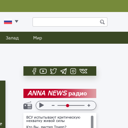
Запад
Мир
радио
ANNA NEWS
ВСУ испытывают критическую
нехватку живой силы
е
Кто Вы, мистер Трамп?