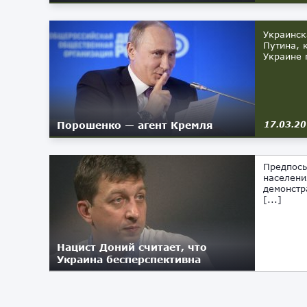
Украинск
Путина, 
Украине 
Порошенко — агент Кремля
17.03.2
Предпосы
населени
демонстр
[...]
Нацист Доний считает, что
Украина бесперспективна