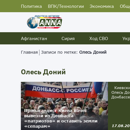
Политика
ВПК/Технологии
Экономика
Общ
Афганистан
Сирия
Ход СВО
Ук
Главная
Записи по метке:
Олесь Доний
Олесь Доний
Киевский
Олесь До
Донбассе.
Пропагандист Киева хочет
вывезти из Донбасса
«патриотов» и оставить земли
«сепарам»
17.08.2