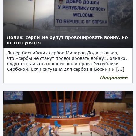
Додик: сербы не будут провоцировать войну, но
не отступятся
Лидер боснийских сербов Милорад Додик заявил,
что «сербы не станут провоцировать войну», однако,
будут отстаивать полномочия и права Республики
Сербской. Если ситуация для сербов в Боснии и [...]
Подробнее
02.02.2022