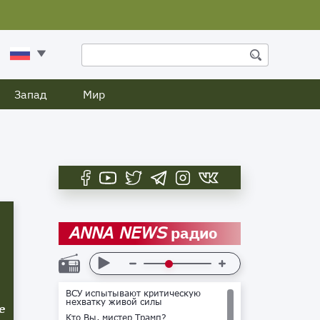
Запад
Мир
радио
ANNA NEWS
ВСУ испытывают критическую
нехватку живой силы
е
Кто Вы, мистер Трамп?