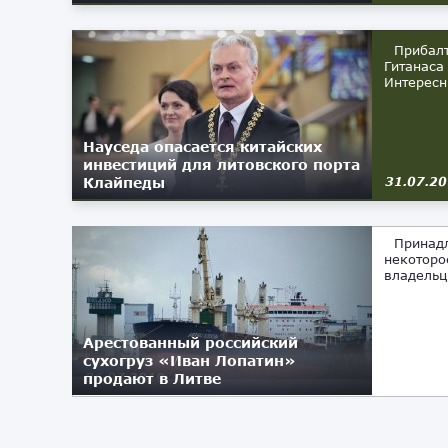
Прибалти
Гитанаса
Интересн
Науседа опасается китайских
инвестиций для литовского порта
Клайпеды
31.07.2
Принадле
некоторо
владельц
Арестованный российский
сухогруз «Иван Лопатин»
продают в Литве
06.07.2019