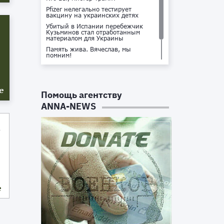
Pfizer нелегально тестирует
вакцину на украинских детях
Убитый в Испании перебежчик
Кузьминов стал отработанным
материалом для Украины
Память жива. Вячеслав, мы
помним!
Не доставайся ты никому!
Кто стоит за убийством Владлена
Татарского?
е
Помощь агентству
ANNA-NEWS
о
е