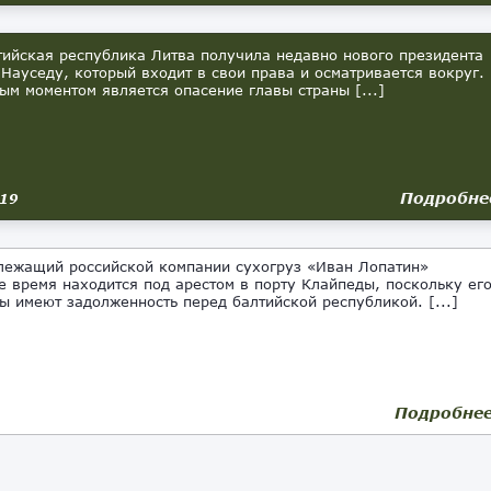
йская республика Литва получила недавно нового президента
 Науседу, который входит в свои права и осматривается вокруг.
ым моментом является опасение главы страны [...]
Подробне
019
жащий российской компании сухогруз «Иван Лопатин»
е время находится под арестом в порту Клайпеды, поскольку ег
ы имеют задолженность перед балтийской республикой. [...]
Подробне