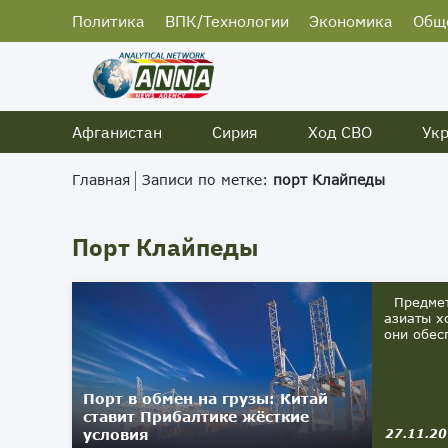
Политика
ВПК/Технологии
Экономика
Общ
Афганистан
Сирия
Ход СВО
Ук
Главная
Записи по метке:
порт Клайпеды
Порт Клайпеды
Предмето
азиаты х
они обес
Порт в обмен на грузы: Китай
ставит Прибалтике жёсткие
условия
27.11.2