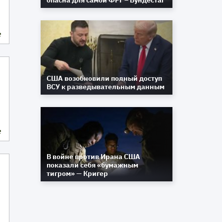
опасна для самой ФРГ – Бундестаг
е
США возобновили полный доступ
ВСУ к разведывательным данным
е
В войне против Ирана США
показали себя «бумажным
тигром» — Кригер