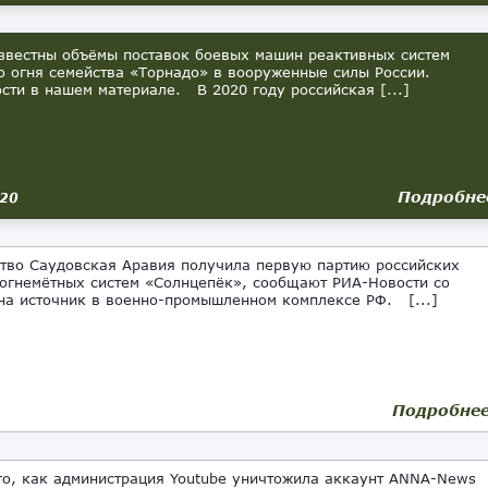
вестны объёмы поставок боевых машин реактивных систем
о огня семейства «Торнадо» в вооруженные силы России.
сти в нашем материале. В 2020 году российская [...]
Подробне
020
тво Саудовская Аравия получила первую партию российских
огнемётных систем «Солнцепёк», сообщают РИА-Новости со
на источник в военно-промышленном комплексе РФ. [...]
Подробне
го, как администрация Youtube уничтожила аккаунт ANNA-News