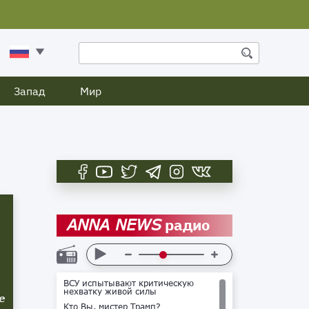
Запад
Мир
радио
ANNA NEWS
ВСУ испытывают критическую
нехватку живой силы
е
Кто Вы, мистер Трамп?