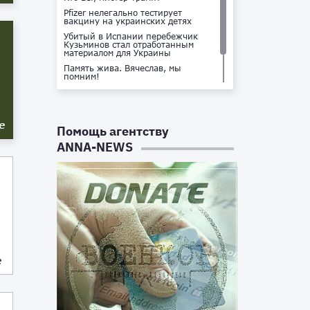
Pfizer нелегально тестирует
вакцину на украинских детях
Убитый в Испании перебежчик
Кузьминов стал отработанным
материалом для Украины
Память жива. Вячеслав, мы
помним!
Не доставайся ты никому!
Кто стоит за убийством Владлена
Татарского?
е
Помощь агентству
ANNA-NEWS
е