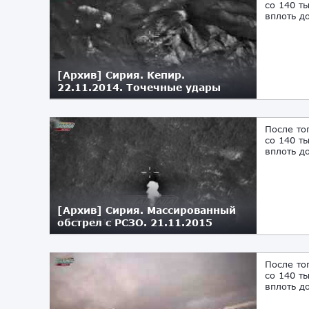
со 140 т
вплоть д
[Архив] Сирия. Кепир.
22.11.2014. Точечные удары
22.11.2017
После то
со 140 т
вплоть д
[Архив] Сирия. Массированный
обстрел с РСЗО. 21.11.2015
21.11.2017
После то
со 140 т
вплоть д