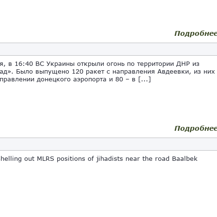
Подробне
, в 16:40 ВС Украины открыли огонь по территории ДНР из
ад». Было выпущено 120 ракет с направления Авдеевки, из них
правлении донецкого аэропорта и 80 – в [...]
Подробне
elling out MLRS positions of jihadists near the road Baalbek