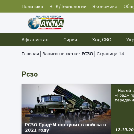
Политика
ВПК/Технологии
Экономика
Общ
Афганистан
Сирия
Ход СВО
Ук
Главная
Записи по метке:
РСЗО
Страница 14
Рсзо
Новый ва
«Град» п
передачи
РСЗО Град-М поступит в войска в
2021 году
12.10.2