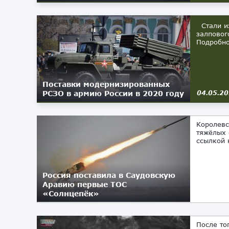
Стали из
залповог
Подробно
Поставки модернизированных
РСЗО в армию России в 2020 году
04.05.2
Королевс
тяжёлых 
ссылкой 
Россия поставила в Саудовскую
Аравию первые ТОС
«Солнцепёк»
11.04.2019
После то