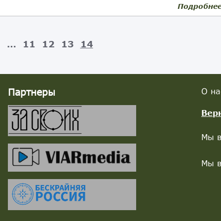
Подробне
3
…
11
12
13
14
Партнеры
О на
Вер
Мы в
Мы в