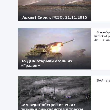
[Архив] Сирия. РСЗО. 21.11.2015
5 ноября
РСЗО «Гр
40 – в на
По ДНР открыли огонь из
«Градов»
05.11.2017
SAA is sh
САА ведет обстрел из РСЗО
позиций джихадистов у трассы