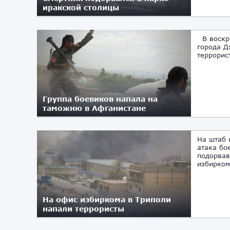
иракской столицы
24.05.2018
В воскре
города Д
террорис
Группа боевиков напала на
таможню в Афганистане
13.05.2018
На штаб 
атака бо
подорвав
избиркома
На офис избиркома в Триполи
напали террористы
02.05.2018