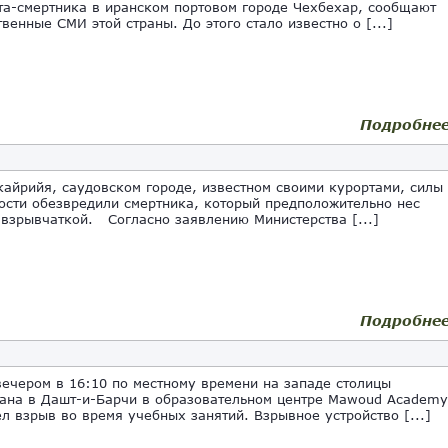
та-смертника в иранском портовом городе Чехбехар, сообщают
твенные СМИ этой страны. До этого стало известно о [...]
Подробне
кайрийя, саудовском городе, известном своими курортами, силы
ости обезвредили смертника, который предположительно нес
 взрывчаткой. Согласно заявлению Министерства [...]
Подробне
вечером в 16:10 по местному времени на западе столицы
ана в Дашт-и-Барчи в образовательном центре Mawoud Academy
л взрыв во время учебных занятий. Взрывное устройство [...]