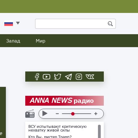
Запад
Мир
радио
ANNA NEWS
ВСУ испытывают критическую
нехватку живой силы
е
Кто Вы, мистер Трамп?