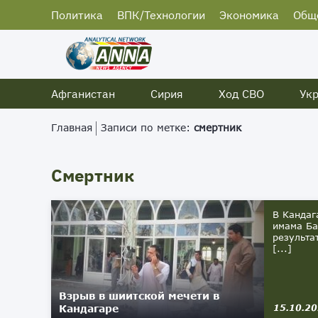
Политика
ВПК/Технологии
Экономика
Общ
Афганистан
Сирия
Ход СВО
Ук
Главная
Записи по метке:
смертник
Смертник
В Кандаг
имама Ба
результа
[...]
Взрыв в шиитской мечети в
Кандагаре
15.10.2