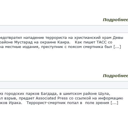
Подробне
редотвратил нападение террориста на христианский храм Девы
районе Мустарад на окраине Каира. Как пишет ТАСС со
на местные издания, преступник с поясом смертника был [...]
Подробне
из городских парков Багдада, в шиитском районе Шула,
л взрыв, предает Associated Press со ссылкой на информацию
иков Ирака. Террорист-смертник попал в поле зрения [...]