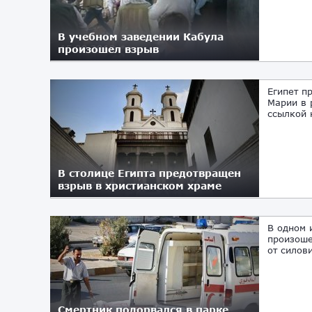
В учебном заведении Кабула
произошел взрыв
15.08.2018
Египет п
Марии в 
ссылкой 
В столице Египта предотвращен
взрыв в христианском храме
11.08.2018
В одном 
произоше
от силов
Смертник подорвался в парке