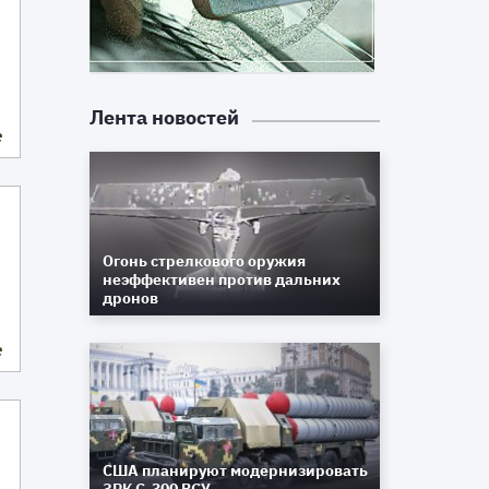
Лента новостей
е
Огонь стрелкового оружия
неэффективен против дальних
дронов
е
США планируют модернизировать