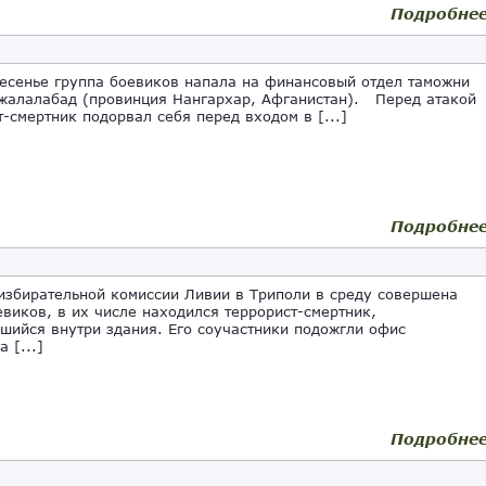
Подробне
сенье группа боевиков напала на финансовый отдел таможни
жалалабад (провинция Нангархар, Афганистан). Перед атакой
т-смертник подорвал себя перед входом в [...]
Подробне
избирательной комиссии Ливии в Триполи в среду совершена
евиков, в их числе находился террорист-смертник,
шийся внутри здания. Его соучастники подожгли офис
 [...]
Подробне