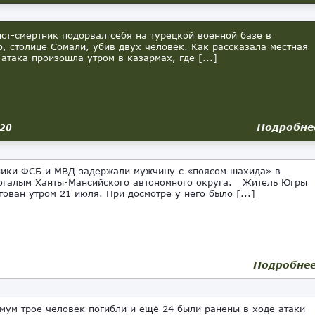
т-смертник подорвал себя на турецкой военной базе в
, столице Сомали, убив двух человек. Как рассказала местная
 атака произошла утром в казармах, где [...]
Подробне
020
ки ФСБ и МВД задержали мужчину с «поясом шахида» в
огалым Ханты-Мансийского автономного округа. Житель Югры
тован утром 21 июля. При досмотре у него было [...]
Подробне
мум трое человек погибли и ещё 24 были ранены в ходе атаки