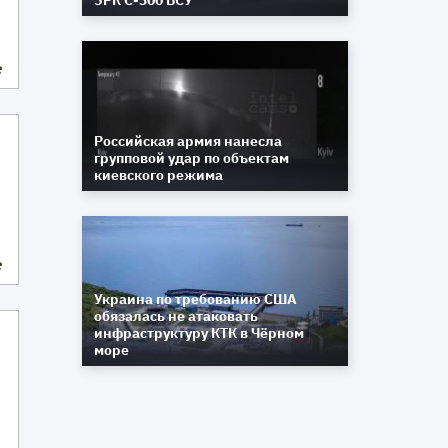
ЗРК С-300 ВСУ
е
Российская армия нанесла
групповой удар по объектам
киевского режима
е
Украина по требованию США
обязалась не атаковать
инфраструктуру КТК в Чёрном
море