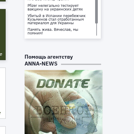
Pfizer нелегально тестирует
вакцину на украинских детях
Убитый в Испании перебежчик
Кузьминов стал отработанным
материалом для Украины
Память жива. Вячеслав, мы
помним!
Не доставайся ты никому!
Кто стоит за убийством Владлена
Татарского?
е
Помощь агентству
ANNA-NEWS
е