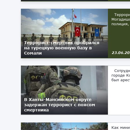
Террорис
Могадишо
полиция,
Террорист-смертник пробрался
на турецкую военную базу в
Сомали
23.06.2
Сотрудни
городе К
был арес
В Ханты-Мансийском округе
задержан террорист с поясом
смертника
22.07.2019
Как мини