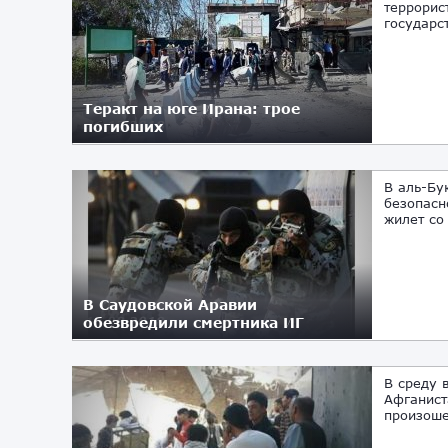
террорис
государс
Теракт на юге Ирана: трое
погибших
06.12.2018
В аль-Бу
безопасн
жилет со
В Саудовской Аравии
обезвредили смертника ИГ
16.08.2018
В среду 
Афганист
произоше