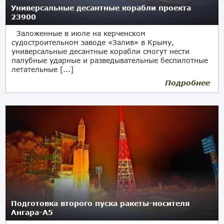
Универсальные десантные корабли проекта
23900
Заложенные в июле на керченском
судостроительном заводе «Залив» в Крыму,
универсальные десантные корабли смогут нести
палубные ударные и разведывательные беспилотные
летательные [...]
Подробнее
Подготовка второго пуска ракеты-носителя
Ангара-А5