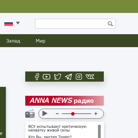
Запад
Мир
радио
ANNA NEWS
ВСУ испытывают критическую
нехватку живой силы
е
Кто Вы, мистер Трамп?