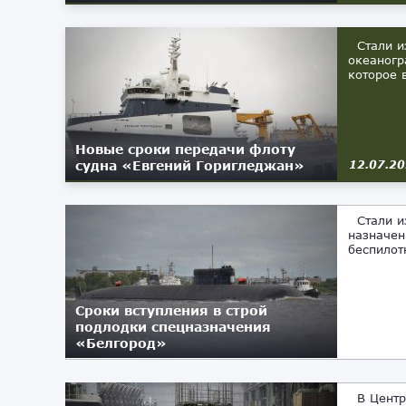
Стали из
океаногр
которое 
Новые сроки передачи флоту
судна «Евгений Горигледжан»
12.07.2
Стали из
назначен
беспилот
Сроки вступления в строй
подлодки спецназначения
«Белгород»
26.01.2022
В Центре