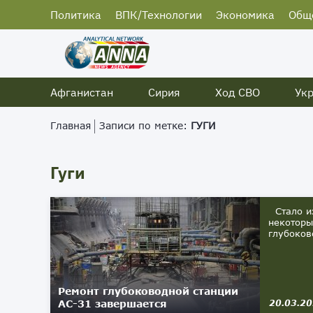
Политика
ВПК/Технологии
Экономика
Общ
Афганистан
Сирия
Ход СВО
Ук
Главная
Записи по метке:
ГУГИ
Гуги
Стало из
некоторы
глубоков
Ремонт глубоководной станции
АС-31 завершается
20.03.2