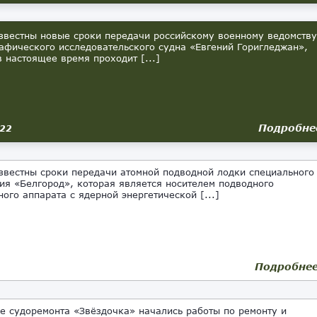
вестны новые сроки передачи российскому военному ведомству
афического исследовательского судна «Евгений Горигледжан»,
в настоящее время проходит [...]
Подробне
022
вестны сроки передачи атомной подводной лодки специального
ия «Белгород», которая является носителем подводного
ного аппарата с ядерной энергетической [...]
Подробне
 судоремонта «Звёздочка» начались работы по ремонту и