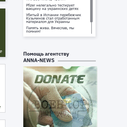
Pfizer нелегально тестирует
вакцину на украинских детях
Убитый в Испании перебежчик
Кузьминов стал отработанным
материалом для Украины
Память жива. Вячеслав, мы
помним!
Не доставайся ты никому!
Кто стоит за убийством Владлена
Татарского?
е
Помощь агентству
ANNA-NEWS
е