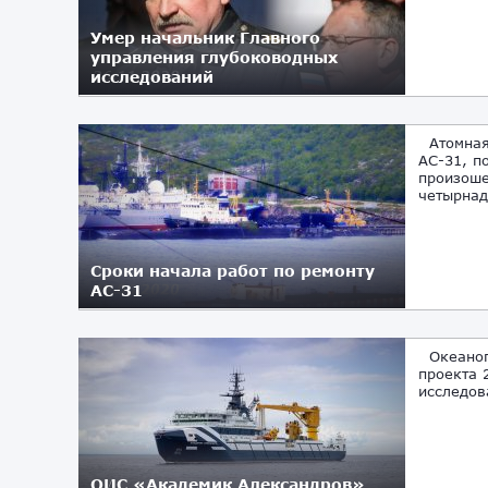
Умер начальник Главного
управления глубоководных
исследований
26.11.2020
Атомная 
АС-31, п
произоше
четырнадц
Сроки начала работ по ремонту
АС-31
25.06.2020
Океаногр
проекта 
исследов
ОИС «Академик Александров»