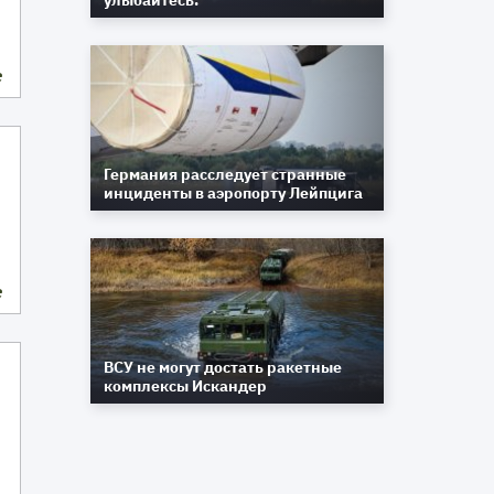
улыбайтесь.
е
Германия расследует странные
инциденты в аэропорту Лейпцига
е
ВСУ не могут достать ракетные
комплексы Искандер