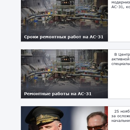
модерниз
АС-31, к
Сроки ремонтных работ на АС-31
05.04.2021
В Центре
активной
специаль
Ремонтные работы на АС-31
31.03.2021
25 ноябр
за ослож
начальни