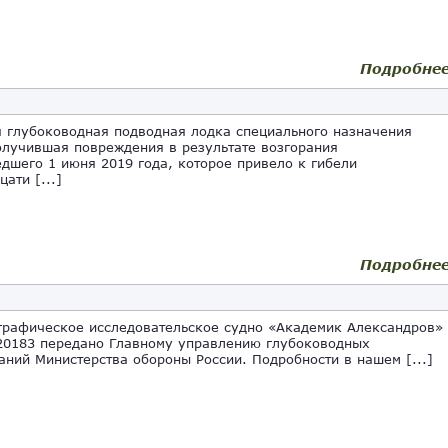
Подробне
глубоководная подводная лодка специального назначения
олучившая повреждения в результате возгорания
дшего 1 июня 2019 года, которое привело к гибели
ати [...]
Подробне
афическое исследовательское судно «Академик Александров»
20183 передано Главному управлению глубоководных
аний Министерства обороны России. Подробности в нашем [...]