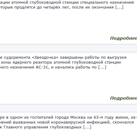
ации атомной глубоководной станции специального назначения
оторые продлятся до четырёх лет, после их окончания [...]
Подробне
 судоремонта «Звездочка» завершены работы по выгрузке
 зоны ядерного реактора атомной глубоководной станции
ного назначения АС-31, и начались работы по [...]
Подробне
я в одном из госпиталей города Москва на 63-м году жизни, из
нений вызванных новой коронавирусной инфекцией, скончался
к Главного управления глубоководных [...]