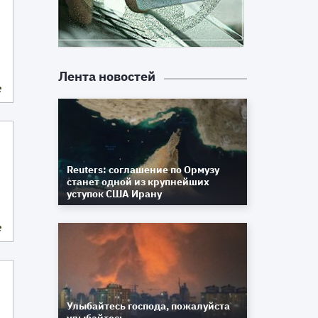
Лента новостей
е
Reuters: соглашение по Ормузу
станет одной из крупнейших
уступок США Ирану
е
-
Улыбайтесь господа, пожалуйста