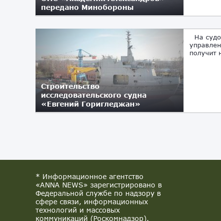
передано Минобороны
13.04.2020
На судос
управлен
получит 
Строительство
исследовательского судна
«Евгений Горигледжан»
19.02.2020
* Информационное агентство
«ANNA NEWS» зарегистрировано в
Федеральной службе по надзору в
сфере связи, информационных
технологий и массовых
коммуникаций (Роскомнадзор).