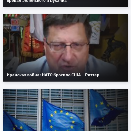
провал Зеленского и Буханка
Иранская война: НАТО бросило США – Риттер