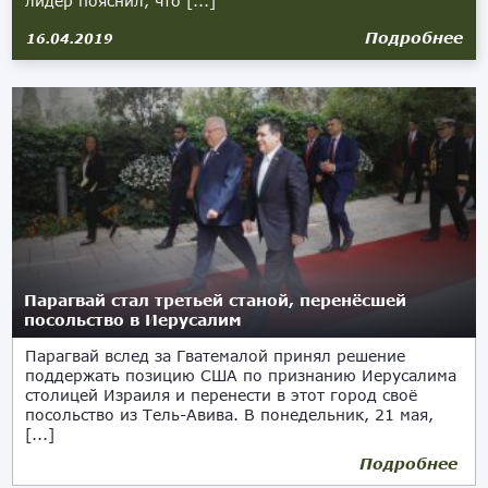
лидер пояснил, что [...]
Подробнее
16.04.2019
Парагвай стал третьей станой, перенёсшей
посольство в Иерусалим
Парагвай вслед за Гватемалой принял решение
поддержать позицию США по признанию Иерусалима
столицей Израиля и перенести в этот город своё
посольство из Тель-Авива. В понедельник, 21 мая,
[...]
Подробнее
21.05.2018