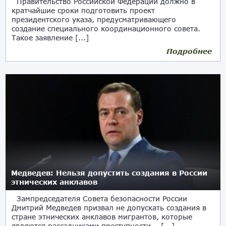
Правительство Российской Федерации должно в
кратчайшие сроки подготовить проект
президентского указа, предусматривающего
создание специального координационного совета.
Такое заявление [...]
Подробнее
Медведев: Нельзя допустить создания в России
этнических анклавов
Зампредседателя Совета безопасности России
Дмитрий Медведев призвал не допускать создания в
стране этнических анклавов мигрантов, которые
являются рассадниками преступности. [...]