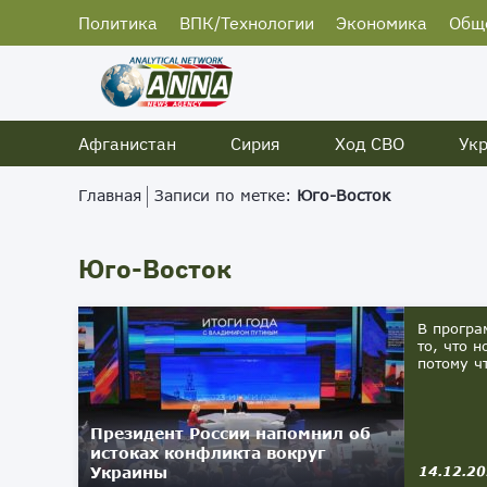
Политика
ВПК/Технологии
Экономика
Общ
Афганистан
Сирия
Ход СВО
Ук
Главная
Записи по метке:
Юго-Восток
Юго-Восток
В програ
то, что 
потому ч
Президент России напомнил об
истоках конфликта вокруг
Украины
14.12.2