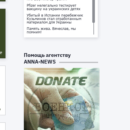
Pfizer нелегально тестирует
вакцину на украинских детях
х
Убитый в Испании перебежчик
Кузьминов стал отработанным
материалом для Украины
Память жива. Вячеслав, мы
помним!
Не доставайся ты никому!
Кто стоит за убийством Владлена
Татарского?
е
Помощь агентству
ANNA-NEWS
е