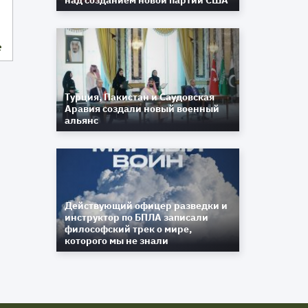
над созданием новой партии США
е
Турция, Пакистан и Саудовская
Аравия создали новый военный
альянс
Действующий офицер разведки и
инструктор по БПЛА записали
философский трек о мире,
которого мы не знали