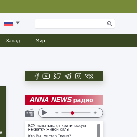
Запад
Мир
радио
ANNA NEWS
ВСУ испытывают критическую
нехватку живой силы
е
Кто Вы, мистер Трамп?