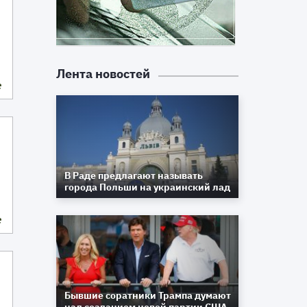
Лента новостей
е
В Раде предлагают называть
города Польши на украинский лад
е
Бывшие соратники Трампа думают