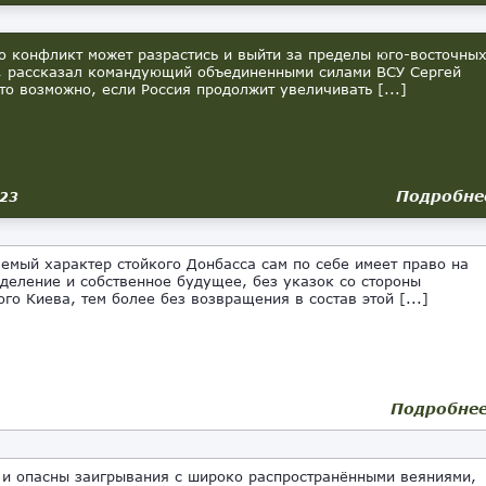
то конфликт может разрастись и выйти за пределы юго-восточны
, рассказал командующий объединенными силами ВСУ Сергей
о возможно, если Россия продолжит увеличивать [...]
Подробне
023
мый характер стойкого Донбасса сам по себе имеет право на
деление и собственное будущее, без указок со стороны
ого Киева, тем более без возвращения в состав этой [...]
Подробне
 опасны заигрывания с широко распространёнными веяниями,