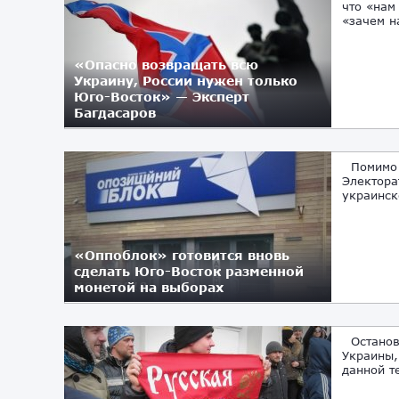
что «нам
«зачем н
«Опасно возвращать всю
Украину, России нужен только
Юго-Восток» — Эксперт
Багдасаров
09.02.2019
Помимо п
Электора
украинск
«Оппоблок» готовится вновь
сделать Юго-Восток разменной
монетой на выборах
18.11.2018
Остановл
Украины,
данной т