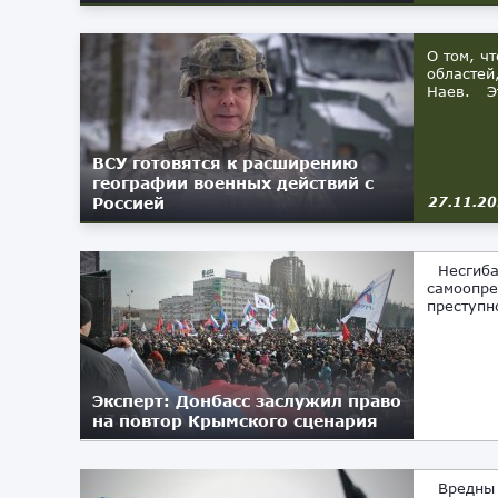
О том, ч
областей
Наев. Эт
ВСУ готовятся к расширению
географии военных действий с
Россией
27.11.2
Несгибае
самоопре
преступн
Эксперт: Донбасс заслужил право
на повтор Крымского сценария
17.02.2019
Вредны и