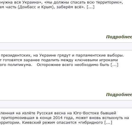
 нужна вся Украина», «мы должны спасать всю территорию»,
ам часть (Донбасс и Крым), заберём всё». [...]
Подробне
резидентских, на Украине грядут и парламентские выборы.
т готовятся заранее поделить между ключевыми игроками
ого политикума. Осторожнее всего необходимо быть [...]
Подробне
енная на излёте Русская весна на Юго-Востоке бывшей
 притормозившая в конце 2014 года, может вновь вспыхнуть на
ерритории. Киевский режим опасается «гибридного [...]