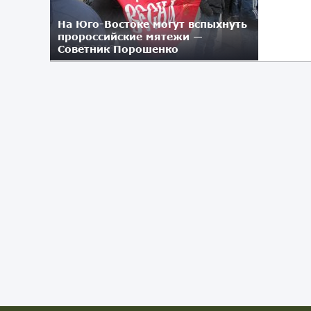
На Юго-Востоке могут вспыхнуть
пророссийские мятежи —
Советник Порошенко
29.08.2018