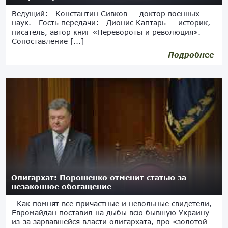
Ведущий: Константин Сивков — доктор военных
наук. Гость передачи: Дионис Каптарь — историк,
писатель, автор книг «Перевороты и революция».
Сопоставление [...]
Подробнее
26.01.2018
Олигархат: Порошенко отменит статью за
незаконное обогащение
Как помнят все причастные и невольные свидетели,
Евромайдан поставил на дыбы всю бывшую Украину
из-за зарвавшейся власти олигархата, про «золотой