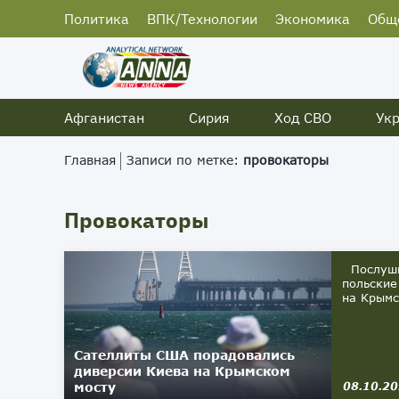
Политика
ВПК/Технологии
Экономика
Общ
Афганистан
Сирия
Ход СВО
Ук
Главная
Записи по метке:
провокаторы
Провокаторы
Послушны
польские
на Крымс
Сателлиты США порадовались
диверсии Киева на Крымском
мосту
08.10.2