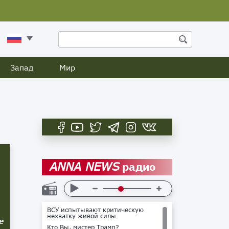
Запад
Мир
радио
ANNA NEWS
ВСУ испытывают критическую
нехватку живой силы
е
Кто Вы, мистер Трамп?