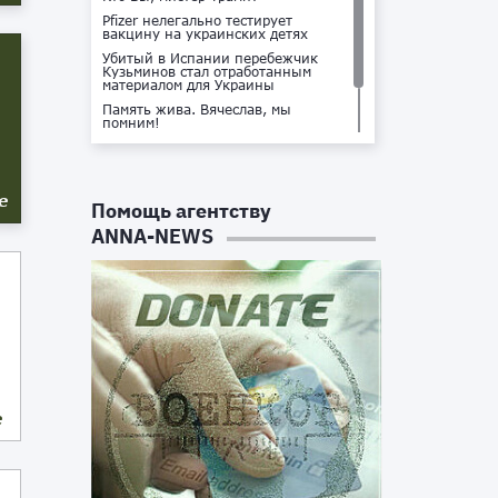
Pfizer нелегально тестирует
вакцину на украинских детях
Убитый в Испании перебежчик
Кузьминов стал отработанным
материалом для Украины
Память жива. Вячеслав, мы
помним!
Не доставайся ты никому!
Кто стоит за убийством Владлена
Татарского?
е
Помощь агентству
ANNA-NEWS
е