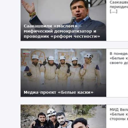
Саакашви
периодич
[...]
Саакашвили «маслом» –
мифический демократизатор и
проводник «реформ честности»
12.01.2020
В понеде
«Белые к
своего до
Медиа-проект «Белые каски»
13.11.2019
МИД Вели
«Белые к
стороны 