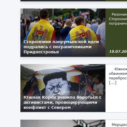
Резонанс
Сторонни
погранич
Сторонники панрумынской идеи
подрались с пограничниками
Приднестровья
10.07.2
Южнокоре
обвиняем
переброс
[...]
Южная Корея решила бороться с
активистами, провоцирующими
конфликт с Севером
30.06.2020
Мерцающ