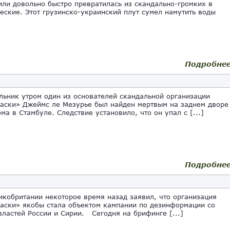
ли довольно быстро превратилась из скандально-громких в
еские. Этот грузинско-украинский плут сумел намутить воды
Подробне
льник утром один из основателей скандальной организации
аски» Джеймс ле Мезурье был найден мертвым на заднем дворе
ма в Стамбуле. Следствие установило, что он упал с [...]
Подробне
кобритании некоторое время назад заявил, что организация
аски» якобы стала объектом кампании по дезинформации со
властей России и Сирии. Сегодня на брифинге [...]