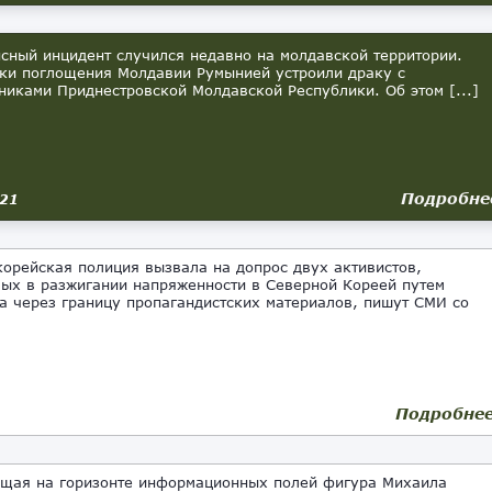
ный инцидент случился недавно на молдавской территории.
ки поглощения Молдавии Румынией устроили драку с
никами Приднестровской Молдавской Республики. Об этом [...]
Подробне
021
йская полиция вызвала на допрос двух активистов,
ых в разжигании напряженности в Северной Кореей путем
а через границу пропагандистских материалов, пишут СМИ со
Подробне
ая на горизонте информационных полей фигура Михаила