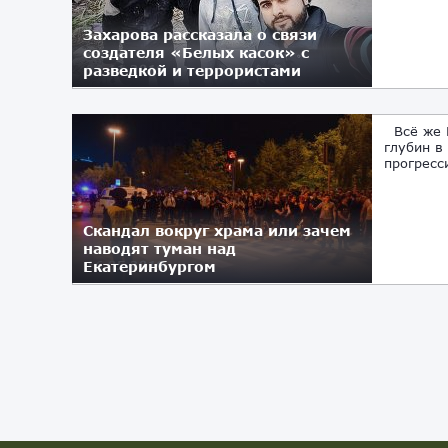
Захарова рассказала о связи
создателя «Белых касок» с
разведкой и террористами
08.11.2019
Всё же Р
глубин в
прогресс
Скандал вокруг храма или зачем
наводят туман над
Екатеринбургом
16.05.2019