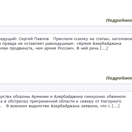
Подробне
ведущий: Сергей Павлов Прислали ссылку на статью, заголово
и правда не оставляет равнодушным: «Армия Азербайджана
олее продвинута, чем армия России». В ней речь [...]
Подробне
ства обороны Армении и Азербайджана синхронно обвинили
га в обстрелах приграничной области к северу от Нагорного
. В военном ведомстве Азербайджана заявили, что с [...]