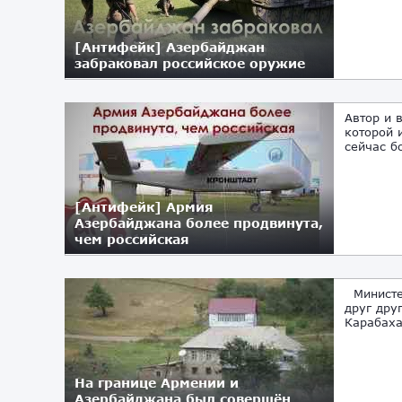
[Антифейк] Азербайджан
забраковал российское оружие
31.03.2018
Автор и 
которой 
сейчас б
[Антифейк] Армия
Азербайджана более продвинута,
чем российская
29.12.2017
Министер
друг дру
Карабаха
На границе Армении и
Азербайджана был совершён