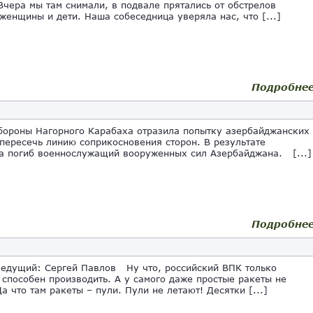
ера мы там снимали, в подвале прятались от обстрелов
 женщины и дети. Наша собеседница уверяла нас, что [...]
Подробне
ороны Нагорного Карабаха отразила попытку азербайджанских
пересечь линию соприкосновения сторон. В результате
а погиб военнослужащий вооруженных сил Азербайджана. [...]
Подробне
ведущий: Сергей Павлов Ну что, российский ВПК только
 способен производить. А у самого даже простые ракеты не
а что там ракеты – пули. Пули не летают! Десятки [...]