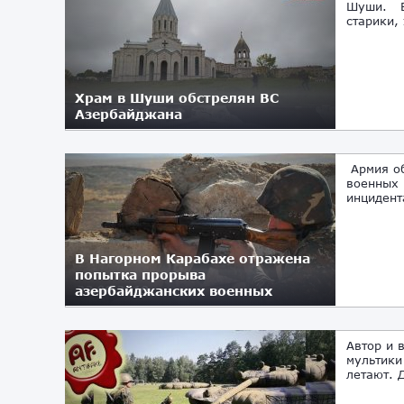
Шуши. Вч
старики,
Храм в Шуши обстрелян ВС
Азербайджана
08.10.2020
Армия об
военных 
инцидент
В Нагорном Карабахе отражена
попытка прорыва
азербайджанских военных
23.09.2019
Автор и 
мультики
летают. Д