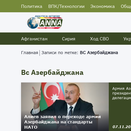
Политика
ВПК/Технологии
Экономика
Общ
Афганистан
Сирия
Ход СВО
Ук
Главная
Записи по метке:
ВС Азербайджана
Вс Азербайджана
Армия Аз
президен
делегаци
Алиев заявил о переходе армии
Азербайджана на стандарты
НАТО
07.11.2