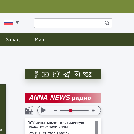
Запад
Мир
с
радио
ANNA NEWS
ВСУ испытывают критическую
нехватку живой силы
е
Кто Вы, мистер Трамп?