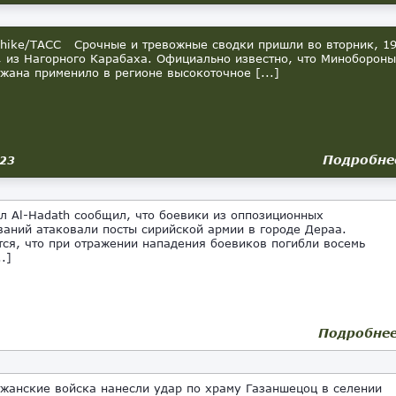
dhike/ТАСС Срочные и тревожные сводки пришли во вторник, 1
, из Нагорного Карабаха. Официально известно, что Минобороны
жана применило в регионе высокоточное [...]
Подробне
023
л Al-Hadath сообщил, что боевики из оппозиционных
аний атаковали посты сирийской армии в городе Дераа.
ся, что при отражении нападения боевиков погибли восемь
..]
Подробне
жанские войска нанесли удар по храму Газаншецоц в селении