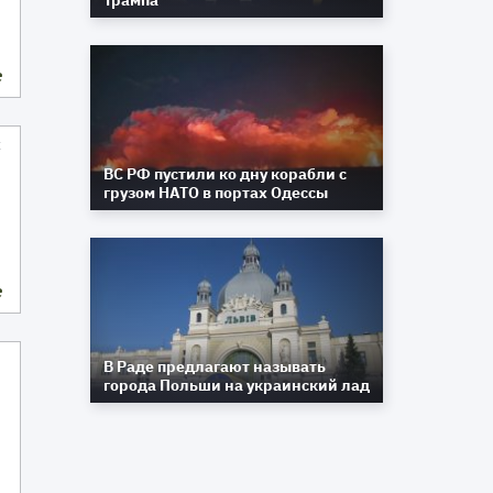
Трампа
е
к
ВС РФ пустили ко дну корабли с
грузом НАТО в портах Одессы
е
В Раде предлагают называть
города Польши на украинский лад