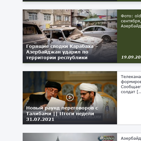
Фото: ol
сентября
Азербайд
Горящие сводки Карабаха –
Азербайджан ударил по
территории республики
19.09.2
Телекана
формиров
Сообщает
солдат [.
Новый раунд переговоров с
Талибами || Итоги недели
31.07.2021
01.08.2021
Азербайд