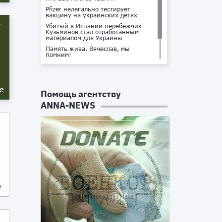
Pfizer нелегально тестирует
вакцину на украинских детях
9
Убитый в Испании перебежчик
Кузьминов стал отработанным
материалом для Украины
Память жива. Вячеслав, мы
помним!
Не доставайся ты никому!
Кто стоит за убийством Владлена
Татарского?
е
Помощь агентству
ANNA-NEWS
е