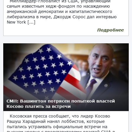
Миллиардер-глобалист из США, управляющий
самым известным хедж-фондом по насаждению
американской демократии и капиталистического
либерализма в мире, Джордж Сорос дал интервью
New York [...]
Подробнее
26.10.2019
СМИ: Вашингтон потрясен попыткой властей
Косово платить за встречи
Косовская пресса сообщает, что лидер Косово
Рашуш Харадинай нанял лоббистов, которые
пытались устраивать официальные встречи на
высшем уровне с представителями властей США в