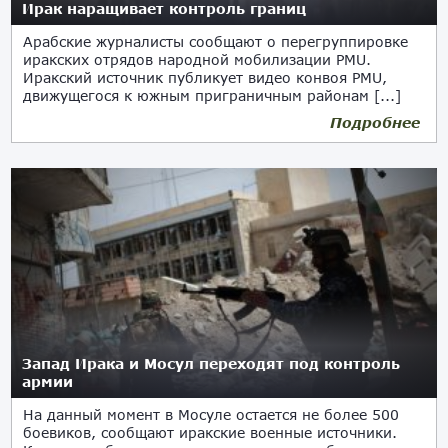
Ирак наращивает контроль границ
Арабские журналисты сообщают о перегруппировке
иракских отрядов народной мобилизации PMU.
Иракский источник публикует видео конвоя PMU,
движущегося к южным приграничным районам [...]
Подробнее
06.06.2017
Запад Ирака и Мосул переходят под контроль
армии
На данный момент в Мосуле остается не более 500
боевиков, сообщают иракские военные источники.