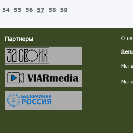
54
55
56
57
58
59
Партнеры
О на
Вер
Мы в
Мы в