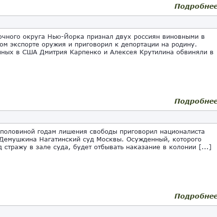
Подробне
очного округа Нью-Йорка признал двух россиян виновными в
ом экспорте оружия и приговорил к депортации на родину.
ных в США Дмитрия Карпенко и Алексея Крутилина обвиняли в
Подробне
 половиной годам лишения свободы приговорил националиста
Демушкина Нагатинский суд Москвы. Осужденный, которого
д стражу в зале суда, будет отбывать наказание в колонии [...]
Подробне