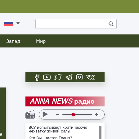
Запад
Мир
радио
ANNA NEWS
ВСУ испытывают критическую
нехватку живой силы
е
Кто Вы, мистер Трамп?