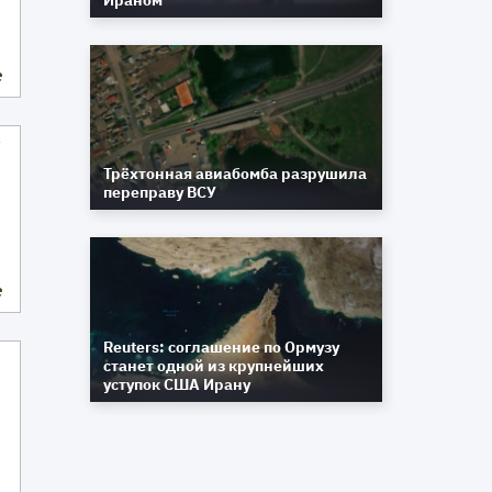
Ираном
е
у
Трёхтонная авиабомба разрушила
переправу ВСУ
е
Reuters: соглашение по Ормузу
станет одной из крупнейших
уступок США Ирану