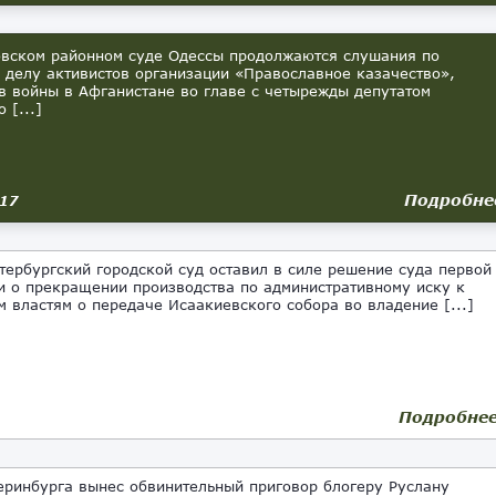
вском районном суде Одессы продолжаются слушания по
 делу активистов организации «Православное казачество»,
в войны в Афганистане во главе с четырежды депутатом
 [...]
Подробне
017
тербургский городской суд оставил в силе решение суда первой
и о прекращении производства по административному иску к
м властям о передаче Исаакиевского собора во владение [...]
Подробне
еринбурга вынес обвинительный приговор блогеру Руслану