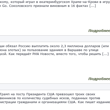
кому, который играл в екатеринбургском Храме-на-Крови в игру
 Go. Соколовского признали виновным в 16 фактах [...]
Подробне
ши обязал Россию выплатить около 2,3 миллиона долларов (или
иона злотых) за пользование зданием в Варшаве по улице
кой. Как передаёт РИА Новости, вместо того, чтобы решить [...]
Подробне
Трамп на посту Президента США превзошел троих своих
венников по количеству судебных исков, поданных против
нистрации гражданами и организациями США. Как пишет издание