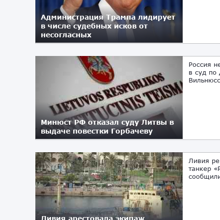
Администрация Трампа лидирует
в числе судебных исков от
несогласных
06.05.2017
Россия н
в суд по
Вильнюсс
Минюст РФ отказал суду Литвы в
выдаче повестки Горбачеву
02.05.2017
Ливия ре
танкер «
сообщили
Ливия арестовала экипаж