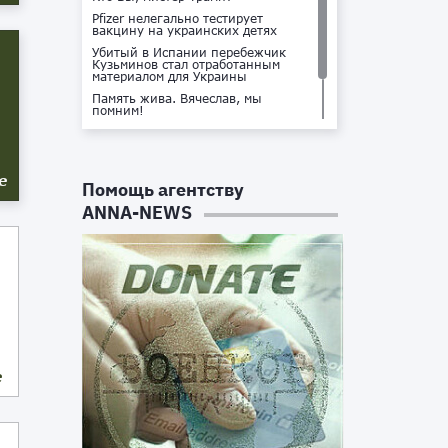
Pfizer нелегально тестирует
вакцину на украинских детях
Убитый в Испании перебежчик
Кузьминов стал отработанным
материалом для Украины
Память жива. Вячеслав, мы
помним!
Не доставайся ты никому!
Кто стоит за убийством Владлена
Татарского?
е
Помощь агентству
ANNA-NEWS
е