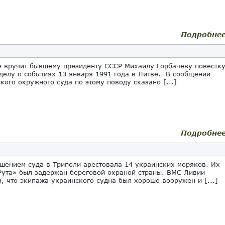
Подробне
е вручит бывшему президенту СССР Михаилу Горбачёву повестк
 делу о событиях 13 января 1991 года в Литве. В сообщении
кого окружного суда по этому поводу сказано [...]
Подробне
шением суда в Триполи арестовала 14 украинских моряков. Их
Рута» был задержан береговой охраной страны. ВМС Ливии
, что экипажа украинского судна был хорошо вооружен и [...]