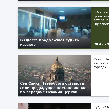
В Малино
громкому
ветерано
Одесского
В Одессе продолжают судить
казаков
30.05.2
Санкт-Пе
инстанци
городски
Суд Санкт-Петербурга оставил в
силе предыдущее постановление
по передаче Исаакия церкви
15.05.2017
Суд Екат