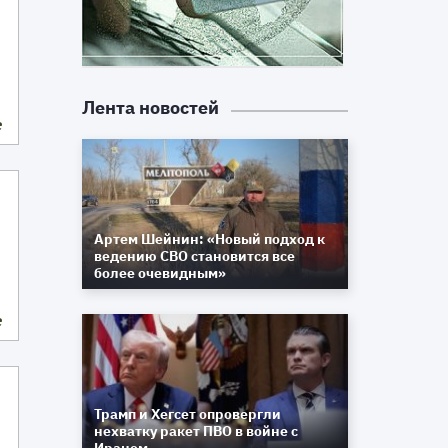
Лента новостей
е
Артем Шейнин: «Новый подход к
ведению СВО становится все
более очевидным»
е
Трамп и Хегсет опровергли
нехватку ракет ПВО в войне с