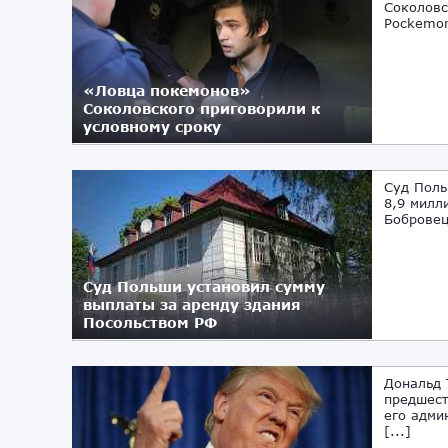
Соколовс
Pockemon
«Ловца покемонов»
Соколовского приговорили к
условному сроку
11.05.2017
Суд Поль
8,9 милл
Бобровец
Суд Польши установил сумму
выплаты за аренду здания
Посольством РФ
08.05.2017
Дональд 
предшест
его адми
[...]