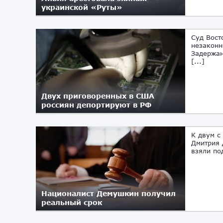
украинской «Руты»
01.05.2017
Суд Вост
незаконн
Задержан
[...]
Двух приговоренных в США
россиян депортируют в РФ
29.04.2017
К двум с
Дмитрия 
взяли по
Националист Демушкин получил
реальный срок
25.04.2017