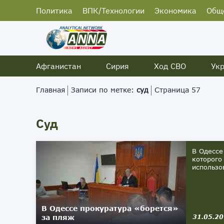
Политика
ВПК/Технологии
Экономика
Общ
Афганистан
Сирия
Ход СВО
Ук
Главная
Записи по метке:
суд
Страница 57
Суд
В Одессе
которого
использо
В Одессе прокуратура «борется»
за пляж
31.05.2