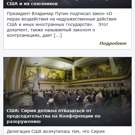
США и их союзников
Президент Владимир Путин подписал закон «О
мерах воздействия на недружественные действия
США и иных иностранных государств». Этот
документ, также называемый законом о
контрсанкциях, дает [...]
Подробнее
04.06.2018
США: Сирия должна отказаться от
председательства на Конференции по
разоружению
Делегация США возмутилась тем, что Сирия