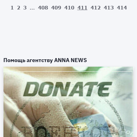
1
2
3
…
408
409
410
411
412
413
414
Помощь агентству
ANNA NEWS